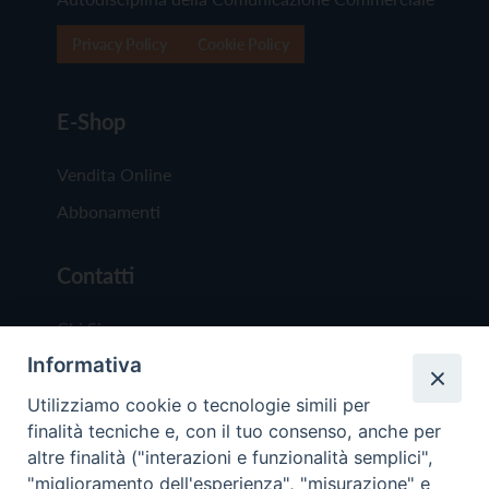
Privacy Policy
Cookie Policy
E-Shop
Vendita Online
Abbonamenti
Contatti
Chi Siamo
Informativa
Redazione
Scrivici
Utilizziamo cookie o tecnologie simili per
finalità tecniche e, con il tuo consenso, anche per
altre finalità ("interazioni e funzionalità semplici",
"miglioramento dell'esperienza", "misurazione" e