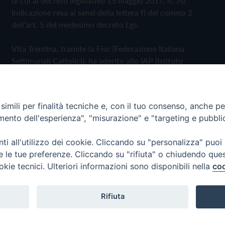
di cui al decreto legislativo 15 maggio 2017, n. 70.
Indicazione resa ai sensi della lettera f) del comma 2
dell'art. 5 del medesimo decreto Lgs.
Vita Trentina, tramite la Fisc (Federazione Italiana
Settimanali Cattolici), ha aderito allo IAP (Istituto
dell'Autodisciplina Pubblicitaria) accettando il Codice di
Autodisciplina della Comunicazione Commerciale
imili per finalità tecniche e, con il tuo consenso, anche per 
Privacy Policy
Cookie Policy
amento dell'esperienza", "misurazione" e "targeting e pubbli
i all'utilizzo dei cookie. Cliccando su "personalizza" puoi
 Trentina Editrice
re le tue preferenze. Cliccando su "rifiuta" o chiudendo que
okie tecnici. Ulteriori informazioni sono disponibili nella
coo
Rifiuta