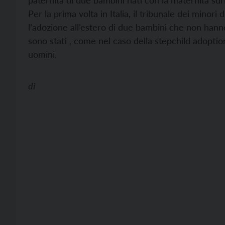
paternità di due bambini nati con la maternità surro
Per la prima volta in Italia, il tribunale dei minori
l’adozione all’estero di due bambini che non hann
sono stati , come nel caso della stepchild adopt
uomini.
di