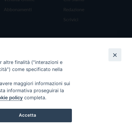
Abbonamenti
Redazione
Scrivici
altre finalità ("interazioni e
cità") come specificato nella
 avere maggiori informazioni sui
sta informativa proseguirai la
kie policy
completa.
Torna all'inizio
Accetta
Preferenze Cookie