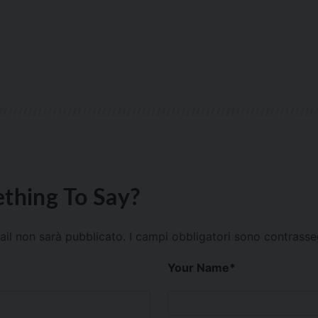
thing To Say?
mail non sarà pubblicato.
I campi obbligatori sono contrass
Your Name
*