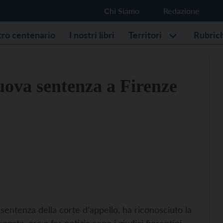
Chi Siamo
Redazione
stro centenario
I nostri libri
Territori
Rubric
uova sentenza a Firenze
 sentenza della corte d’appello, ha riconosciuto la