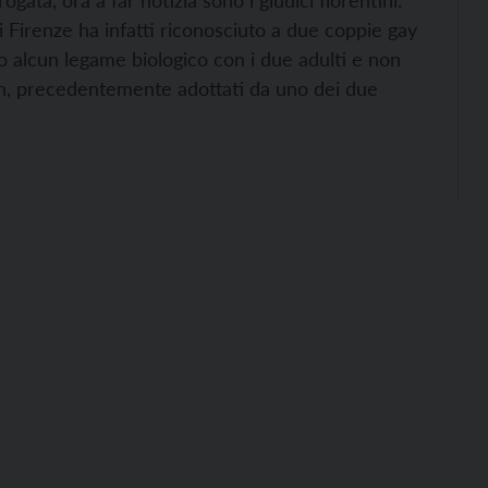
gata, ora a far notizia sono i giudici fiorentini.
 di Firenze ha infatti riconosciuto a due coppie gay
o alcun legame biologico con i due adulti e non
ion, precedentemente adottati da uno dei due