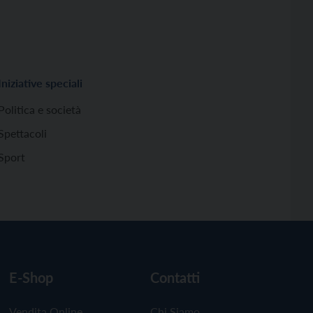
Iniziative speciali
Politica e società
Spettacoli
Sport
E-Shop
Contatti
Vendita Online
Chi Siamo