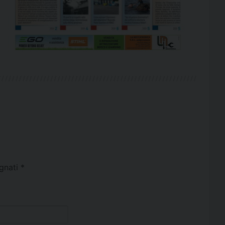
egnati
*