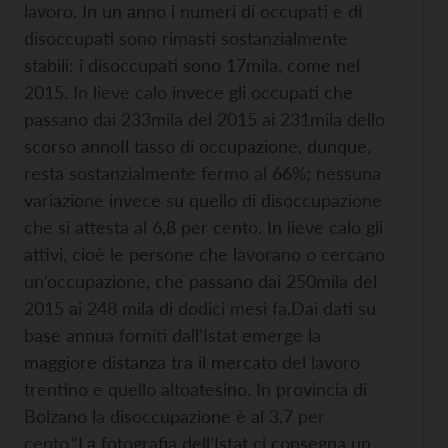
lavoro. In un anno i numeri di occupati e di
disoccupati sono rimasti sostanzialmente
stabili: i disoccupati sono 17mila, come nel
2015. In lieve calo invece gli occupati che
passano dai 233mila del 2015 ai 231mila dello
scorso anno
Il tasso di occupazione, dunque,
resta sostanzialmente fermo al 66%; nessuna
variazione invece su quello di disoccupazione
che si attesta al 6,8 per cento. In lieve calo gli
attivi, cioè le persone che lavorano o cercano
un’occupazione, che passano dai 250mila del
2015 ai 248 mila di dodici mesi fa.
Dai dati su
base annua forniti dall’Istat emerge la
maggiore distanza tra il mercato del lavoro
trentino e quello altoatesino. In provincia di
Bolzano la disoccupazione è al 3,7 per
cento.
“La fotografia dell’Istat ci consegna un