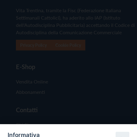
Vita Trentina, tramite la Fisc (Federazione Italiana
Settimanali Cattolici), ha aderito allo IAP (Istituto
dell'Autodisciplina Pubblicitaria) accettando il Codice di
Autodisciplina della Comunicazione Commerciale
Privacy Policy
Cookie Policy
E-Shop
Vendita Online
Abbonamenti
Contatti
Chi Siamo
Informativa
Redazione