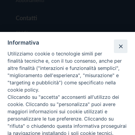
Abbonamenti
Contatti
Chi Siamo
Informativa
Redazione
Scrivici
Utilizziamo cookie o tecnologie simili per
finalità tecniche e, con il tuo consenso, anche per
altre finalità ("interazioni e funzionalità semplici",
"miglioramento dell'esperienza", "misurazione" e
"targeting e pubblicità") come specificato nella
cookie policy.
Copyright © 2019 - Tutti i diritti riservati - Vit
Cliccando su "accetta" acconsenti all'utilizzo dei
Trentina Editrice
cookie. Cliccando su "personalizza" puoi avere
maggiori informazioni sui cookie utilizzati e
Privacy Policy
personalizzare le tue preferenze. Cliccando su
Torna all'inizi
"rifiuta" o chiudendo questa informativa proseguirai
la navigazione installando i soli cookie tecnici.