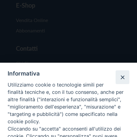
E-Shop
Vendita Online
Abbonamenti
Contatti
Chi Siamo
Informativa
Redazione
Scrivici
Utilizziamo cookie o tecnologie simili per
finalità tecniche e, con il tuo consenso, anche per
altre finalità ("interazioni e funzionalità semplici",
"miglioramento dell'esperienza", "misurazione" e
"targeting e pubblicità") come specificato nella
cookie policy.
Copyright © 2019 - Tutti i diritti riservati - Vit
Cliccando su "accetta" acconsenti all'utilizzo dei
Trentina Editrice
cookie. Cliccando su "personalizza" puoi avere