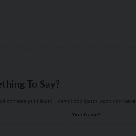
thing To Say?
mail non sarà pubblicato.
I campi obbligatori sono contrass
Your Name
*