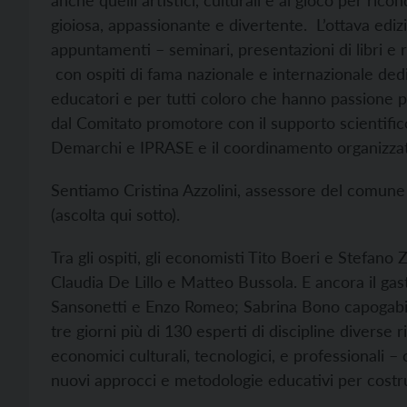
anche quelli artistici, culturali e al gioco per r
gioiosa, appassionante e divertente. L’ottava edi
appuntamenti – seminari, presentazioni di libri e r
con ospiti di fama nazionale e internazionale dedic
educatori e per tutti coloro che hanno passione p
dal Comitato promotore con il supporto scientifi
Demarchi e IPRASE e il coordinamento organizzati
Sentiamo Cristina Azzolini, assessore del comun
(ascolta qui sotto).
Tra gli ospiti, gli economisti Tito Boeri e Stefano Z
Claudia De Lillo e Matteo Bussola. E ancora il gast
Sansonetti e Enzo Romeo; Sabrina Bono capogabine
tre giorni più di 130 esperti di discipline diverse 
economici culturali, tecnologici, e professionali 
nuovi approcci e metodologie educativi per costrui