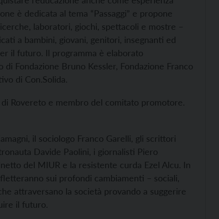
iconquistare l’educazione anche come esperienza
zione è dedicata al tema “Passaggi” e propone
icerche, laboratori, giochi, spettacoli e mostre –
ati a bambini, giovani, genitori, insegnanti ed
er il futuro. Il programma è elaborato
co di Fondazione Bruno Kessler, Fondazione Franco
vo di Con.Solida.
e di Rovereto e membro del comitato promotore.
amagni, il sociologo Franco Garelli, gli scrittori
ronauta Davide Paolini, i giornalisti Piero
tto del MIUR e la resistente curda Ezel Alcu. In
rifletteranno sui profondi cambiamenti – sociali,
– che attraversano la società provando a suggerire
re il futuro.