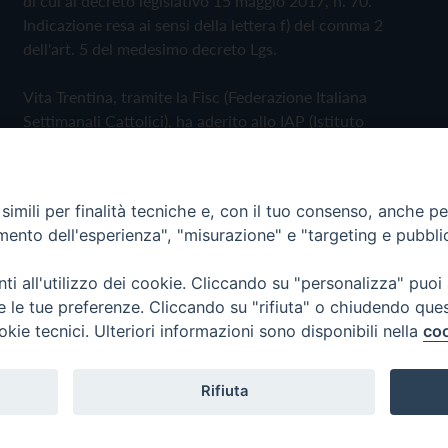
di cui al decreto legislativo 15 maggio 2017, n. 70.
Indicazione resa ai sensi della lettera f) del comma 2
dell'art. 5 del medesimo decreto Lgs.
Vita Trentina, tramite la Fisc (Federazione Italiana
Settimanali Cattolici), ha aderito allo IAP (Istituto
dell'Autodisciplina Pubblicitaria) accettando il Codice di
Autodisciplina della Comunicazione Commerciale
imili per finalità tecniche e, con il tuo consenso, anche per 
Privacy Policy
Cookie Policy
amento dell'esperienza", "misurazione" e "targeting e pubbli
i all'utilizzo dei cookie. Cliccando su "personalizza" puoi
 Trentina Editrice
re le tue preferenze. Cliccando su "rifiuta" o chiudendo que
okie tecnici. Ulteriori informazioni sono disponibili nella
coo
Rifiuta