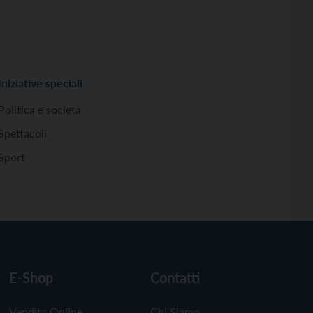
Iniziative speciali
Politica e società
Spettacoli
Sport
E-Shop
Contatti
Vendita Online
Chi Siamo