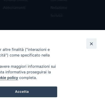
Abbonamenti
Redazione
Scrivici
altre finalità ("interazioni e
cità") come specificato nella
 avere maggiori informazioni sui
sta informativa proseguirai la
kie policy
completa.
Torna all'inizio
Accetta
Preferenze Cookie