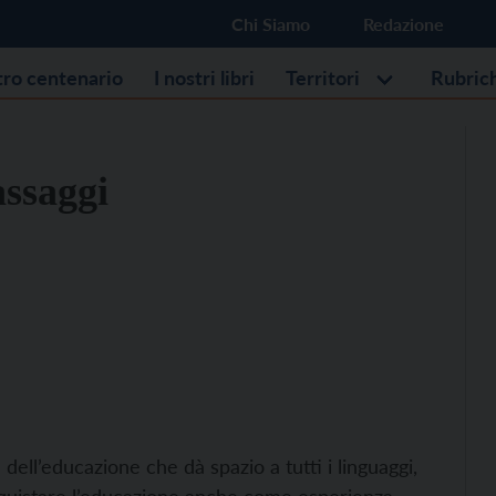
Chi Siamo
Redazione
stro centenario
I nostri libri
Territori
Rubric
assaggi
 dell’educazione che dà spazio a tutti i linguaggi,