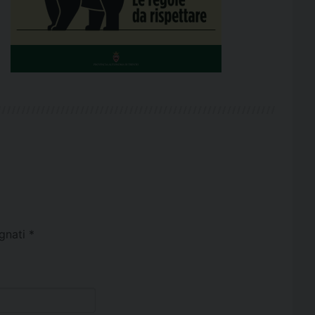
egnati
*