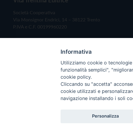
Società Cooperativa
Via Monsignor Endrici, 14 – 38122 Trento
P.IVA e C.F. 00199960220
Informativa
Utilizziamo cookie o tecnologie s
funzionalità semplici", "miglior
cookie policy.
Cliccando su "accetta" acconsent
Copyright © 2019 - Tutti i diritti riservati - Vita
cookie utilizzati e personalizza
navigazione installando i soli co
Privacy Policy
Personalizza