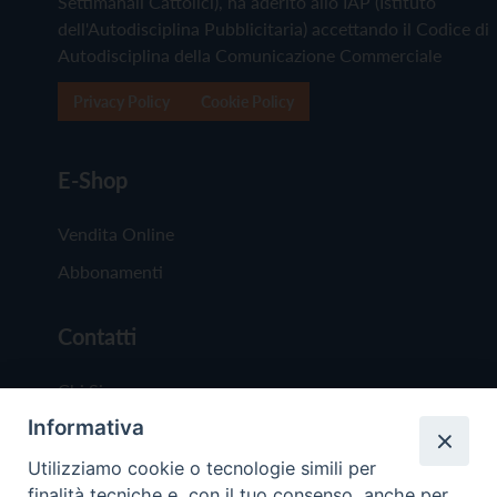
Settimanali Cattolici), ha aderito allo IAP (Istituto
dell'Autodisciplina Pubblicitaria) accettando il Codice di
Autodisciplina della Comunicazione Commerciale
Privacy Policy
Cookie Policy
E-Shop
Vendita Online
Abbonamenti
Contatti
Chi Siamo
Informativa
Redazione
Scrivici
Utilizziamo cookie o tecnologie simili per
finalità tecniche e, con il tuo consenso, anche per