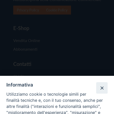
Privacy Policy
Cookie Policy
E-Shop
Vendita Online
Abbonamenti
Contatti
Chi Siamo
Informativa
Redazione
Scrivici
Utilizziamo cookie o tecnologie simili per
finalità tecniche e, con il tuo consenso, anche per
altre finalità ("interazioni e funzionalità semplici",
"miglioramento dell'esperienza", "misurazione" e