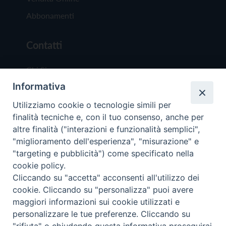
Abbonamenti
Contatti
Chi Siamo
Informativa
Redazione
Scrivici
Utilizziamo cookie o tecnologie simili per
finalità tecniche e, con il tuo consenso, anche per
altre finalità ("interazioni e funzionalità semplici",
"miglioramento dell'esperienza", "misurazione" e
"targeting e pubblicità") come specificato nella
cookie policy.
Copyright © 2019 - Tutti i diritti riservati - Vit
Cliccando su "accetta" acconsenti all'utilizzo dei
Trentina Editrice
cookie. Cliccando su "personalizza" puoi avere
maggiori informazioni sui cookie utilizzati e
Privacy Policy
personalizzare le tue preferenze. Cliccando su
Torna all'inizi