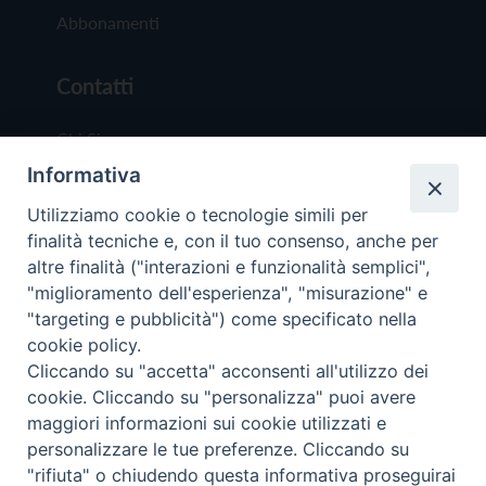
Abbonamenti
Contatti
Chi Siamo
Informativa
Redazione
Scrivici
Utilizziamo cookie o tecnologie simili per
finalità tecniche e, con il tuo consenso, anche per
altre finalità ("interazioni e funzionalità semplici",
"miglioramento dell'esperienza", "misurazione" e
"targeting e pubblicità") come specificato nella
cookie policy.
Copyright © 2019 - Tutti i diritti riservati - Vit
Cliccando su "accetta" acconsenti all'utilizzo dei
Trentina Editrice
cookie. Cliccando su "personalizza" puoi avere
maggiori informazioni sui cookie utilizzati e
Privacy Policy
personalizzare le tue preferenze. Cliccando su
Torna all'inizi
"rifiuta" o chiudendo questa informativa proseguirai