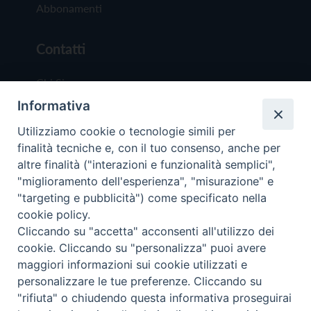
Abbonamenti
Contatti
Chi Siamo
Informativa
Redazione
Scrivici
Utilizziamo cookie o tecnologie simili per
finalità tecniche e, con il tuo consenso, anche per
altre finalità ("interazioni e funzionalità semplici",
"miglioramento dell'esperienza", "misurazione" e
"targeting e pubblicità") come specificato nella
cookie policy.
Copyright © 2019 - Tutti i diritti riservati - Vit
Cliccando su "accetta" acconsenti all'utilizzo dei
Trentina Editrice
cookie. Cliccando su "personalizza" puoi avere
maggiori informazioni sui cookie utilizzati e
Privacy Policy
personalizzare le tue preferenze. Cliccando su
Torna all'inizi
"rifiuta" o chiudendo questa informativa proseguirai