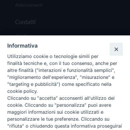
Abbonamenti
Contatti
Chi Siamo
Informativa
Redazione
Scrivici
Utilizziamo cookie o tecnologie simili per
finalità tecniche e, con il tuo consenso, anche per
altre finalità ("interazioni e funzionalità semplici",
"miglioramento dell'esperienza", "misurazione" e
"targeting e pubblicità") come specificato nella
cookie policy.
Copyright © 2019 - Tutti i diritti riservati - Vit
Cliccando su "accetta" acconsenti all'utilizzo dei
Trentina Editrice
cookie. Cliccando su "personalizza" puoi avere
maggiori informazioni sui cookie utilizzati e
Privacy Policy
personalizzare le tue preferenze. Cliccando su
Torna all'inizi
"rifiuta" o chiudendo questa informativa proseguirai