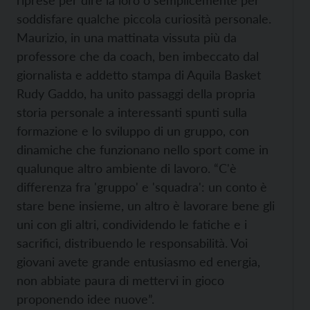
riprese per dire la loro o semplicemente per
soddisfare qualche piccola curiosità personale.
Maurizio, in una mattinata vissuta più da
professore che da coach, ben imbeccato dal
giornalista e addetto stampa di Aquila Basket
Rudy Gaddo, ha unito passaggi della propria
storia personale a interessanti spunti sulla
formazione e lo sviluppo di un gruppo, con
dinamiche che funzionano nello sport come in
qualunque altro ambiente di lavoro. “C'è
differenza fra 'gruppo' e 'squadra': un conto è
stare bene insieme, un altro è lavorare bene gli
uni con gli altri, condividendo le fatiche e i
sacrifici, distribuendo le responsabilità. Voi
giovani avete grande entusiasmo ed energia,
non abbiate paura di mettervi in gioco
proponendo idee nuove”.