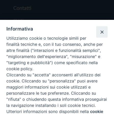
Contatti
Chi Siamo
Informativa
Redazione
Scrivici
Utilizziamo cookie o tecnologie simili per
finalità tecniche e, con il tuo consenso, anche per
altre finalità ("interazioni e funzionalità semplici",
"miglioramento dell'esperienza", "misurazione" e
"targeting e pubblicità") come specificato nella
cookie policy.
Copyright © 2019 - Tutti i diritti riservati - Vit
Cliccando su "accetta" acconsenti all'utilizzo dei
Trentina Editrice
cookie. Cliccando su "personalizza" puoi avere
maggiori informazioni sui cookie utilizzati e
Privacy Policy
personalizzare le tue preferenze. Cliccando su
Torna all'inizi
"rifiuta" o chiudendo questa informativa proseguirai
la navigazione installando i soli cookie tecnici.
Ulteriori informazioni sono disponibili nella
cookie
Preferenze Cookie