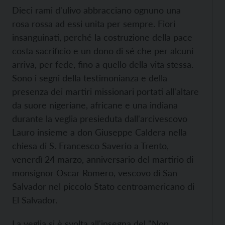
Dieci rami d'ulivo abbracciano ognuno una
rosa rossa ad essi unita per sempre. Fiori
insanguinati, perché la costruzione della pace
costa sacrificio e un dono di sé che per alcuni
arriva, per fede, fino a quello della vita stessa.
Sono i segni della testimonianza e della
presenza dei martiri missionari portati all'altare
da suore nigeriane, africane e una indiana
durante la veglia presieduta dall'arcivescovo
Lauro insieme a don Giuseppe Caldera nella
chiesa di S. Francesco Saverio a Trento,
venerdì 24 marzo, anniversario del martirio di
monsignor Oscar Romero, vescovo di San
Salvador nel piccolo Stato centroamericano di
El Salvador.
La veglia si è svolta all'insegna del "Non