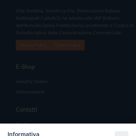
Vita Trentina, tramite la Fisc (Federazione Italiana
Settimanali Cattolici), ha aderito allo IAP (Istituto
dell'Autodisciplina Pubblicitaria) accettando il Codice di
Autodisciplina della Comunicazione Commerciale
Privacy Policy
Cookie Policy
E-Shop
Vendita Online
Abbonamenti
Contatti
Chi Siamo
Informativa
Redazione