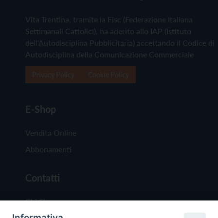
Vita Trentina, tramite la Fisc (Federazione Italiana
Settimanali Cattolici), ha aderito allo IAP (Istituto
dell'Autodisciplina Pubblicitaria) accettando il Codice di
Autodisciplina della Comunicazione Commerciale
Privacy Policy
Cookie Policy
E-Shop
Vendita Online
Abbonamenti
Contatti
Chi Siamo
Informativa
Redazione