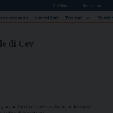
Chi Siamo
Redazione
stro centenario
I nostri libri
Territori
Rubric
ale di Cev
gioca in Turchia l’accesso alla finale di Coppa