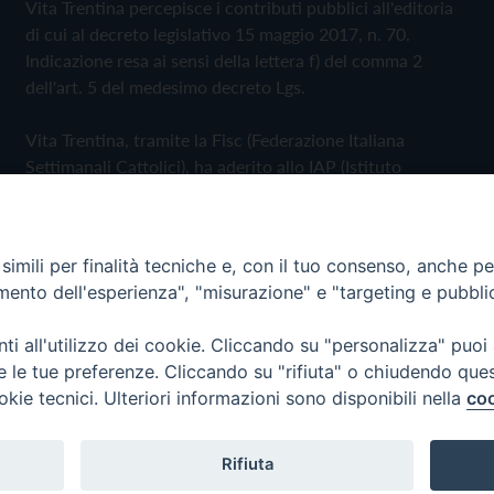
Vita Trentina percepisce i contributi pubblici all'editoria
di cui al decreto legislativo 15 maggio 2017, n. 70.
Indicazione resa ai sensi della lettera f) del comma 2
dell'art. 5 del medesimo decreto Lgs.
Vita Trentina, tramite la Fisc (Federazione Italiana
Settimanali Cattolici), ha aderito allo IAP (Istituto
dell'Autodisciplina Pubblicitaria) accettando il Codice di
Autodisciplina della Comunicazione Commerciale
imili per finalità tecniche e, con il tuo consenso, anche per 
Privacy Policy
Cookie Policy
amento dell'esperienza", "misurazione" e "targeting e pubbli
i all'utilizzo dei cookie. Cliccando su "personalizza" puoi
 Trentina Editrice
re le tue preferenze. Cliccando su "rifiuta" o chiudendo que
okie tecnici. Ulteriori informazioni sono disponibili nella
coo
Rifiuta