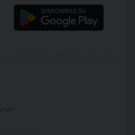
egnati
*