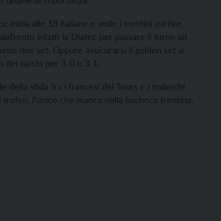
n ordine di importanza.
 inizia alle 18 italiane e vede i trentini partire
PalaTrento infatti la Diatec per passare il turno ad
no due set. Oppure assicurarsi il golden set al
o dei turchi per 3-0 o 3-1.
e della sfida fra i francesi del Tours e i tedeschi
 trofeo, l’unico che manca nella bacheca trentina,