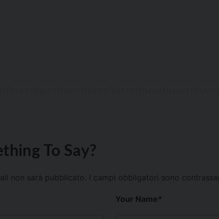
thing To Say?
mail non sarà pubblicato.
I campi obbligatori sono contrass
Your Name
*