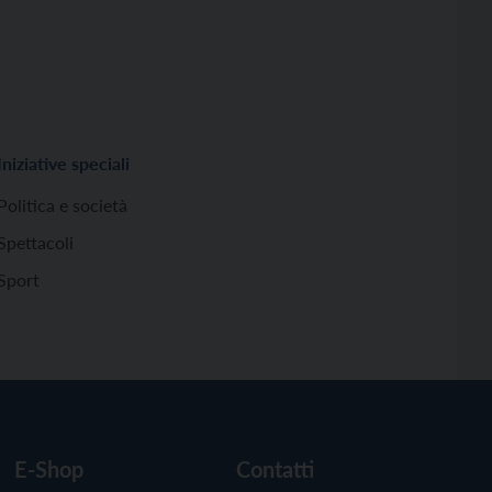
Iniziative speciali
Politica e società
Spettacoli
Sport
E-Shop
Contatti