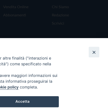
Vendita Online
Chi Siamo
Abbonamenti
Redazione
Scrivici
altre finalità ("interazioni e
cità") come specificato nella
 avere maggiori informazioni sui
sta informativa proseguirai la
kie policy
completa.
Torna all'inizio
Accetta