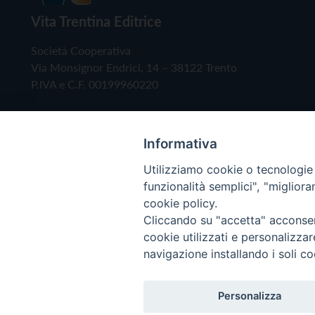
Vita Trentina Editrice
Società Cooperativa
Via Monsignor Endrici, 14 – 38122 Trento
P.IVA e C.F. 00199960220
Informativa
Utilizziamo cookie o tecnologie s
funzionalità semplici", "miglior
cookie policy.
Cliccando su "accetta" acconsent
Copyright © 2019 - Tutti i diritti riservati - Vita
cookie utilizzati e personalizza
navigazione installando i soli co
Privacy Policy
Personalizza