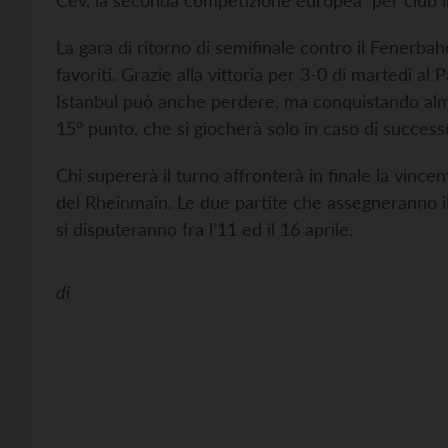
Cev, la seconda competizione europea per club i
La gara di ritorno di semifinale contro il Fenerbahce
favoriti. Grazie alla vittoria per 3-0 di martedì al 
Istanbul può anche perdere, ma conquistando alme
15° punto, che si giocherà solo in caso di success
Chi supererà il turno affronterà in finale la vincent
del Rheinmain. Le due partite che assegneranno il
si disputeranno fra l’11 ed il 16 aprile.
di