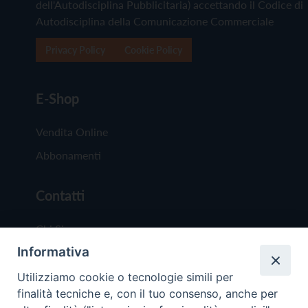
dell'Autodisciplina Pubblicitaria) accettando il Codice di
Autodisciplina della Comunicazione Commerciale
Privacy Policy
Cookie Policy
E-Shop
Vendita Online
Abbonamenti
Contatti
Chi Siamo
Informativa
Redazione
Scrivici
Utilizziamo cookie o tecnologie simili per
finalità tecniche e, con il tuo consenso, anche per