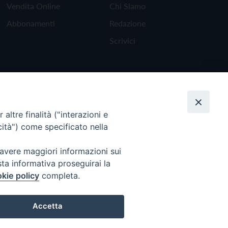
Vendita Online
Chi Siamo
Abbonamenti
Redazione
Scrivici
altre finalità ("interazioni e
cità") come specificato nella
 avere maggiori informazioni sui
sta informativa proseguirai la
kie policy
completa.
Torna all'inizio
Accetta