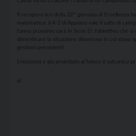
Calcio torna a calcare i campi di un campionato n
Il recupero ieri della 22^ giornata di Eccellenza h
matematica: il 4-2 di Appiano vale il salto di categ
l’anno prossimo sarà in Serie D: l’obiettivo che si
dimenticare la situazione disastrosa in cui stava 
gestioni precedenti.
Entusiasta e già proiettato al futuro il vulcanico 
di