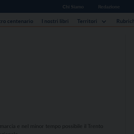
Chi Siamo
Redazione
stro centenario
I nostri libri
Territori
Rubric
 marcia e nel minor tempo possibile il Trento