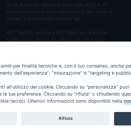
di cui al decreto legislativo 15 maggio 2017, n. 70.
Indicazione resa ai sensi della lettera f) del comma 2
dell'art. 5 del medesimo decreto Lgs.
Vita Trentina, tramite la Fisc (Federazione Italiana
Settimanali Cattolici), ha aderito allo IAP (Istituto
dell'Autodisciplina Pubblicitaria) accettando il Codice di
Autodisciplina della Comunicazione Commerciale
imili per finalità tecniche e, con il tuo consenso, anche per 
Privacy Policy
Cookie Policy
amento dell'esperienza", "misurazione" e "targeting e pubbli
i all'utilizzo dei cookie. Cliccando su "personalizza" puoi
 Trentina Editrice
re le tue preferenze. Cliccando su "rifiuta" o chiudendo que
okie tecnici. Ulteriori informazioni sono disponibili nella
coo
Rifiuta