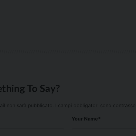
thing To Say?
mail non sarà pubblicato.
I campi obbligatori sono contrass
Your Name
*