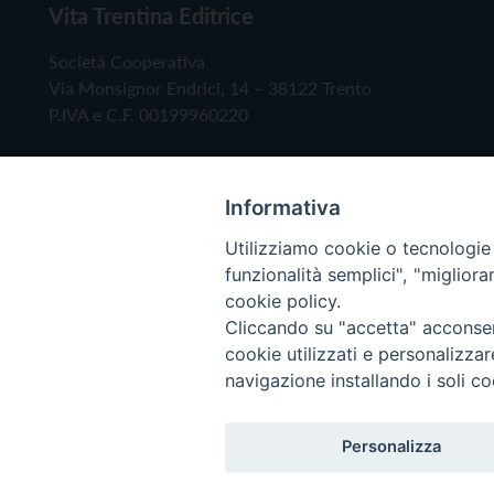
Vita Trentina Editrice
Società Cooperativa
Via Monsignor Endrici, 14 – 38122 Trento
P.IVA e C.F. 00199960220
Informativa
Utilizziamo cookie o tecnologie s
funzionalità semplici", "miglior
cookie policy.
Cliccando su "accetta" acconsent
Copyright © 2019 - Tutti i diritti riservati - Vita
cookie utilizzati e personalizza
navigazione installando i soli co
Privacy Policy
Personalizza