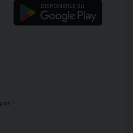
egnati
*