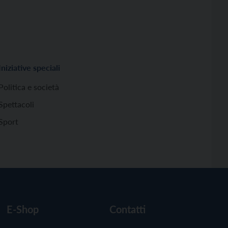
Iniziative speciali
Politica e società
Spettacoli
Sport
E-Shop
Contatti