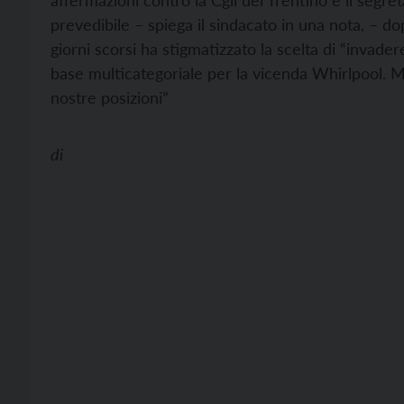
affermazioni contro la Cgil del Trentino e il segre
prevedibile – spiega il sindacato in una nota, – do
giorni scorsi ha stigmatizzato la scelta di “invader
base multicategoriale per la vicenda Whirlpool. M
nostre posizioni”
di