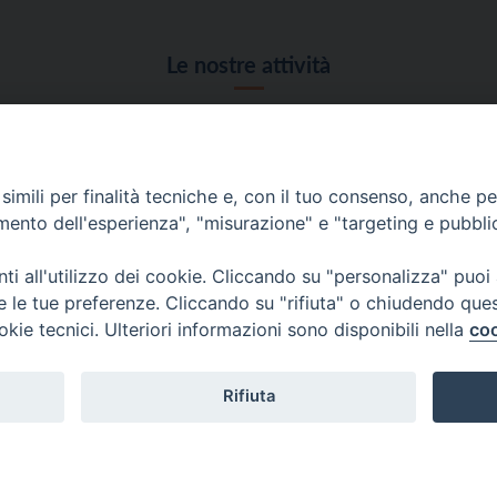
Le nostre attività
Scelte di fondo
Cronaca
imili per finalità tecniche e, con il tuo consenso, anche per 
amento dell'esperienza", "misurazione" e "targeting e pubbli
Economia e Lavoro
Salute e benessere
i all'utilizzo dei cookie. Cliccando su "personalizza" puoi
Scuola e cultura
re le tue preferenze. Cliccando su "rifiuta" o chiudendo que
okie tecnici. Ulteriori informazioni sono disponibili nella
coo
Rifiuta
Amministrazione trasparente
Vita Trentina percepisce i contributi pubblici all'editoria