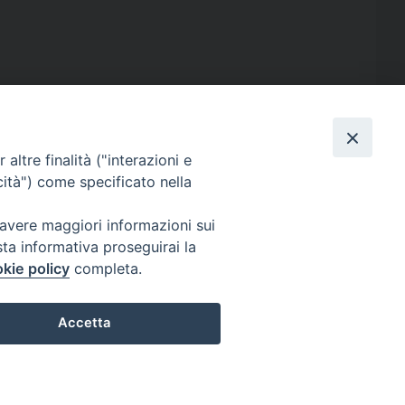
Iniziative speciali
Politica e società
altre finalità ("interazioni e
cità") come specificato nella
Spettacoli
Sport
 avere maggiori informazioni sui
sta informativa proseguirai la
kie policy
completa.
Accetta
Preferenze Cookie
E-Shop
Contatti