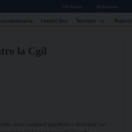
Chi Siamo
Redazione
stro centenario
I nostri libri
Territori
Rubric
tro la Cgil
 notte sono comparsi manifesti e striscioni con