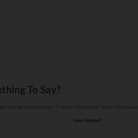
thing To Say?
mail non sarà pubblicato.
I campi obbligatori sono contrass
Your Name
*