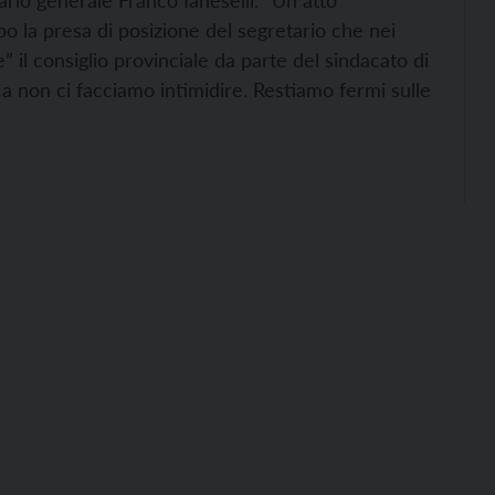
tario generale Franco Ianeselli. “Un atto
po la presa di posizione del segretario che nei
e” il consiglio provinciale da parte del sindacato di
a non ci facciamo intimidire. Restiamo fermi sulle