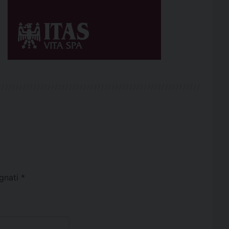
egnati
*