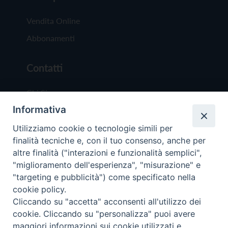
Vendita Online
Abbonamenti
Contatti
Chi Siamo
Informativa
Redazione
Scrivici
Utilizziamo cookie o tecnologie simili per
finalità tecniche e, con il tuo consenso, anche per
altre finalità ("interazioni e funzionalità semplici",
"miglioramento dell'esperienza", "misurazione" e
"targeting e pubblicità") come specificato nella
cookie policy.
Copyright © 2019 - Tutti i diritti riservati - Vit
Cliccando su "accetta" acconsenti all'utilizzo dei
Trentina Editrice
cookie. Cliccando su "personalizza" puoi avere
maggiori informazioni sui cookie utilizzati e