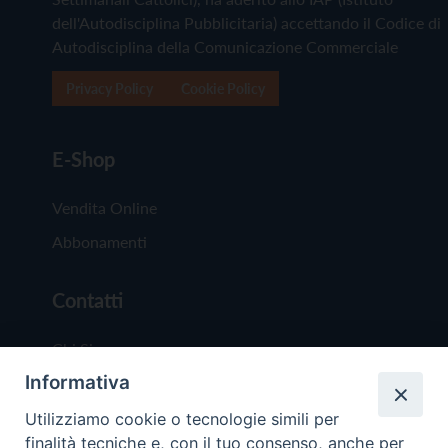
dell'Autodisciplina Pubblicitaria) accettando il Codice di
Autodisciplina della Comunicazione Commerciale
Privacy Policy
Cookie Policy
E-Shop
Vendita Online
Abbonamenti
Contatti
Chi Siamo
Informativa
Redazione
Scrivici
Utilizziamo cookie o tecnologie simili per
finalità tecniche e, con il tuo consenso, anche per