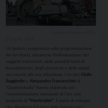
Il centro del paese di Cles
13 Aprile 2017
Un’ipotesi complessiva sulla programmazione
del territorio, attraverso l’individuazione dei
soggetti interessati, delle possibili fonti di
finanziamento, degli strumenti e delle azioni
necessarie alla sua attuazione. I tecnici
Giulio
Ruggirello
e
Alessandro Franceschini
di
“Quadrostudio” hanno elaborato per
l’amministrazione comunale di Cles una
proposta di
“Masterplan”
, il piano di sviluppo
che disegnerà il futuro della borgata per i