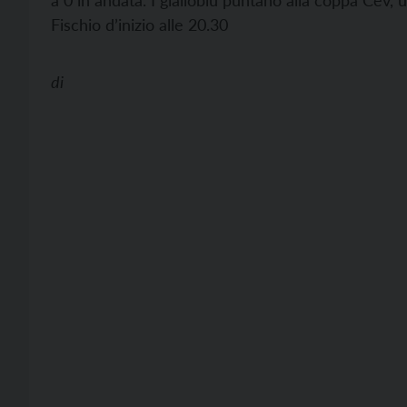
a 0 in andata. I gialloblu puntano alla coppa Cev,
Fischio d’inizio alle 20.30
di