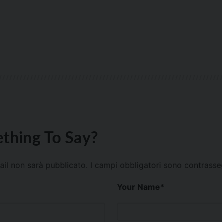
thing To Say?
mail non sarà pubblicato.
I campi obbligatori sono contrass
Your Name
*