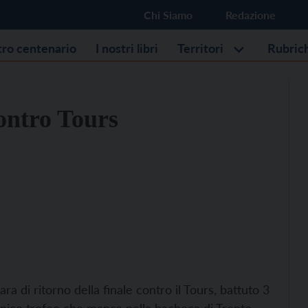
Chi Siamo
Redazione
stro centenario
I nostri libri
Territori
Rubric
ontro Tours
ra di ritorno della finale contro il Tours, battuto 3