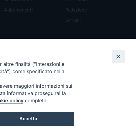
Abbonamenti
Redazione
Scrivici
altre finalità ("interazioni e
cità") come specificato nella
 avere maggiori informazioni sui
sta informativa proseguirai la
kie policy
completa.
Torna all'inizio
Accetta
Preferenze Cookie