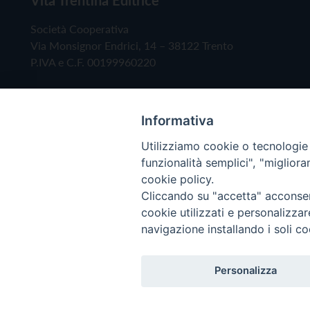
Società Cooperativa
Via Monsignor Endrici, 14 – 38122 Trento
P.IVA e C.F. 00199960220
Informativa
Utilizziamo cookie o tecnologie s
funzionalità semplici", "miglior
cookie policy.
Cliccando su "accetta" acconsent
Copyright © 2019 - Tutti i diritti riservati - Vita
cookie utilizzati e personalizza
navigazione installando i soli co
Privacy Policy
Personalizza