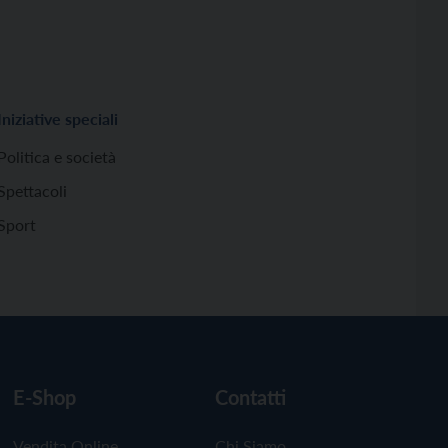
Iniziative speciali
Politica e società
Spettacoli
Sport
E-Shop
Contatti
Vendita Online
Chi Siamo