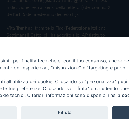
di cui al decreto legislativo 15 maggio 2017, n. 70.
Indicazione resa ai sensi della lettera f) del comma 2
dell'art. 5 del medesimo decreto Lgs.
Vita Trentina, tramite la Fisc (Federazione Italiana
Settimanali Cattolici), ha aderito allo IAP (Istituto
dell'Autodisciplina Pubblicitaria) accettando il Codice di
Autodisciplina della Comunicazione Commerciale
imili per finalità tecniche e, con il tuo consenso, anche per 
Privacy Policy
Cookie Policy
amento dell'esperienza", "misurazione" e "targeting e pubbli
i all'utilizzo dei cookie. Cliccando su "personalizza" puoi
 Trentina Editrice
re le tue preferenze. Cliccando su "rifiuta" o chiudendo que
okie tecnici. Ulteriori informazioni sono disponibili nella
coo
Rifiuta