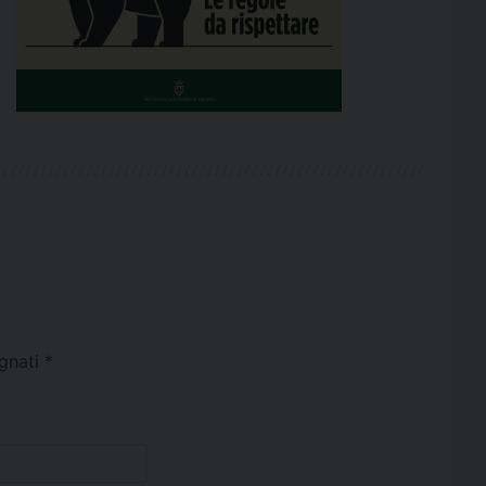
egnati
*