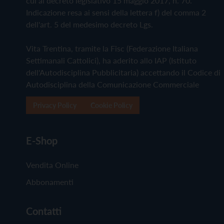
cui al decreto legislativo 15 maggio 2017, n. 70.
Indicazione resa ai sensi della lettera f) del comma 2
dell'art. 5 del medesimo decreto Lgs.
Vita Trentina, tramite la Fisc (Federazione Italiana
Settimanali Cattolici), ha aderito allo IAP (Istituto
dell'Autodisciplina Pubblicitaria) accettando il Codice di
Autodisciplina della Comunicazione Commerciale
Privacy Policy
Cookie Policy
E-Shop
Vendita Online
Abbonamenti
Contatti