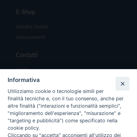
E-Shop
Vendita Online
Abbonamenti
Contatti
Chi Siamo
Informativa
Redazione
Scrivici
Utilizziamo cookie o tecnologie simili per
finalità tecniche e, con il tuo consenso, anche per
altre finalità ("interazioni e funzionalità semplici",
"miglioramento dell'esperienza", "misurazione" e
"targeting e pubblicità") come specificato nella
cookie policy.
Copyright © 2019 - Tutti i diritti riservati - Vit
Cliccando su "accetta" acconsenti all'utilizzo dei