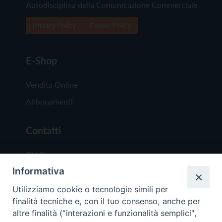
Autodisciplina della Comunicazione Commerciale
Privacy Policy
Cookie Policy
E-Shop
Vendita Online
Abbonamenti
Contatti
Chi Siamo
Informativa
Redazione
Scrivici
Utilizziamo cookie o tecnologie simili per
finalità tecniche e, con il tuo consenso, anche per
altre finalità ("interazioni e funzionalità semplici",