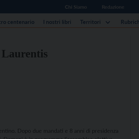
Chi Siamo
Redazione
stro centenario
I nostri libri
Territori
Rubric
e Laurentis
Trentino. Dopo due mandati e 8 anni di presidenza