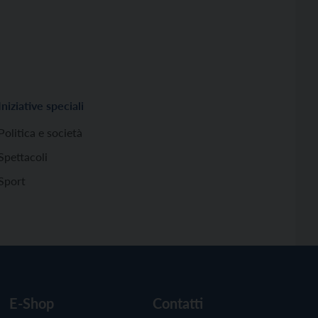
Iniziative speciali
Politica e società
Spettacoli
Sport
E-Shop
Contatti