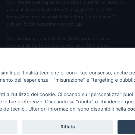
Vita Trentina percepisce i contributi pubblici all'editoria
di cui al decreto legislativo 15 maggio 2017, n. 70.
Indicazione resa ai sensi della lettera f) del comma 2
dell'art. 5 del medesimo decreto Lgs.
Vita Trentina, tramite la Fisc (Federazione Italiana
Settimanali Cattolici), ha aderito allo IAP (Istituto
dell'Autodisciplina Pubblicitaria) accettando il Codice di
Autodisciplina della Comunicazione Commerciale
imili per finalità tecniche e, con il tuo consenso, anche per 
Privacy Policy
Cookie Policy
amento dell'esperienza", "misurazione" e "targeting e pubbli
i all'utilizzo dei cookie. Cliccando su "personalizza" puoi
 Trentina Editrice
re le tue preferenze. Cliccando su "rifiuta" o chiudendo que
okie tecnici. Ulteriori informazioni sono disponibili nella
coo
Rifiuta