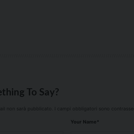
thing To Say?
mail non sarà pubblicato.
I campi obbligatori sono contrass
Your Name
*