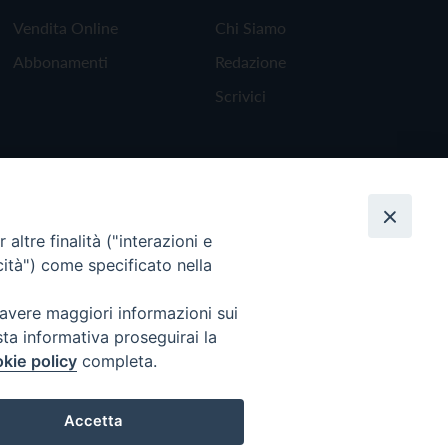
Vendita Online
Chi Siamo
Abbonamenti
Redazione
Scrivici
altre finalità ("interazioni e
cità") come specificato nella
 avere maggiori informazioni sui
sta informativa proseguirai la
kie policy
completa.
Torna all'inizio
Accetta