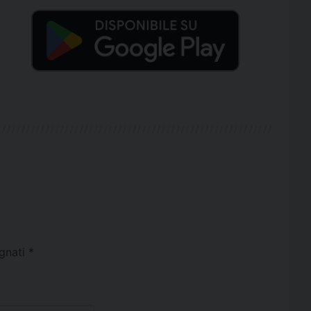
egnati
*