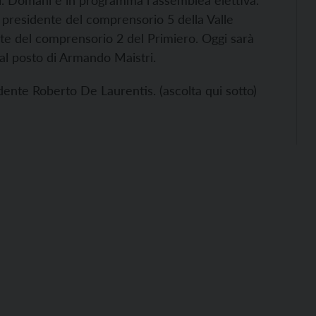
ni. Domani è in programma l’assemblea elettiva.
, presidente del comprensorio 5 della Valle
nte del comprensorio 2 del Primiero. Oggi sarà
, al posto di Armando Maistri.
dente Roberto De Laurentis. (ascolta qui sotto)