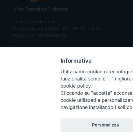
Vita Trentina Editrice
Società Cooperativa
Via Monsignor Endrici, 14 – 38122 Trento
P.IVA e C.F. 00199960220
Informativa
Utilizziamo cookie o tecnologie s
funzionalità semplici", "miglior
cookie policy.
Cliccando su "accetta" acconsent
Copyright © 2019 - Tutti i diritti riservati - Vita
cookie utilizzati e personalizza
navigazione installando i soli co
Privacy Policy
Personalizza