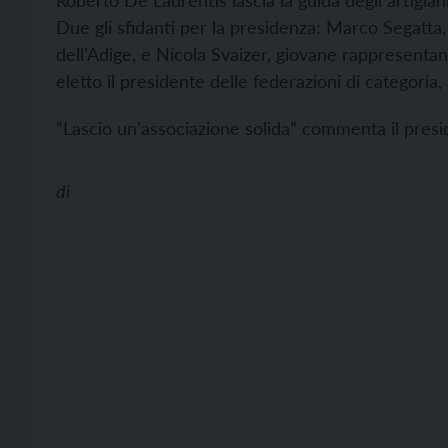
Roberto De Laurentis lascia la guida degli artigia
Due gli sfidanti per la presidenza: Marco Segatta
dell’Adige, e Nicola Svaizer, giovane rappresenta
eletto il presidente delle federazioni di categoria
“Lascio un’associazione solida” commenta il presi
di