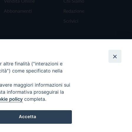
Vendita Online
Chi Siamo
Abbonamenti
Redazione
Scrivici
altre finalità ("interazioni e
cità") come specificato nella
 avere maggiori informazioni sui
sta informativa proseguirai la
kie policy
completa.
Torna all'inizio
Accetta
Preferenze Cookie