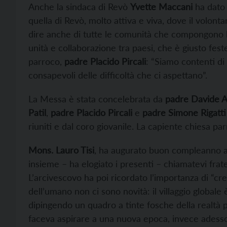
Anche la sindaca di Revò
Yvette Maccani
ha dato 
quella di Revò, molto attiva e viva, dove il volont
dire anche di tutte le comunità che compongono l’
unità e collaborazione tra paesi, che è giusto fest
parroco,
padre Placido Pircali
: “Siamo contenti di
consapevoli delle difficoltà che ci aspettano”.
La Messa è stata concelebrata da
padre Davide A
Patil
,
padre Placido Pircali
e
padre Simone Rigatti
riuniti e dal coro giovanile. La capiente chiesa pa
Mons. Lauro Tisi
, ha augurato buon compleanno al
insieme – ha elogiato i presenti – chiamatevi frate
L’arcivescovo ha poi ricordato l’importanza di “cr
dell’umano non ci sono novità: il villaggio globale 
dipingendo un quadro a tinte fosche della realtà p
faceva aspirare a una nuova epoca, invece adesso 