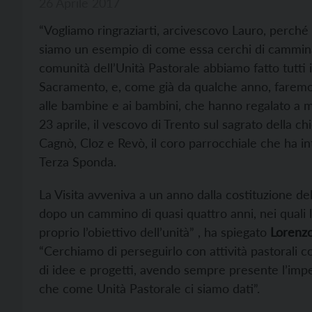
26 Aprile 2017
“Vogliamo ringraziarti, arcivescovo Lauro, perché 
siamo un esempio di come essa cerchi di camminar
comunità dell’Unità Pastorale abbiamo fatto tutti
Sacramento, e, come già da qualche anno, farem
alle bambine e ai bambini, che hanno regalato a m
23 aprile, il vescovo di Trento sul sagrato della c
Cagnò, Cloz e Revò, il coro parrocchiale che ha in
Terza Sponda.
La Visita avveniva a un anno dalla costituzione del
dopo un cammino di quasi quattro anni, nei quali
proprio l’obiettivo dell’unità” , ha spiegato
Lorenzo
“Cerchiamo di perseguirlo con attività pastorali c
di idee e progetti, avendo sempre presente l’im
che come Unità Pastorale ci siamo dati”.