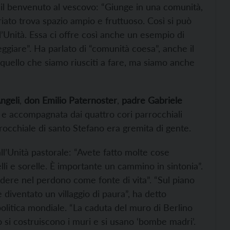
il benvenuto al vescovo: “Giunge in una comunità,
ariato trova spazio ampio e fruttuoso. Così si può
Unità. Essa ci offre così anche un esempio di
eggiare”. Ha parlato di “comunità coesa”, anche il
 quello che siamo riusciti a fare, ma siamo anche
ngeli
,
don Emilio Paternoster
,
padre Gabriele
e accompagnata dai quattro cori parrocchiali
rrocchiale di santo Stefano era gremita di gente.
l’Unità pastorale: “Avete fatto molte cose
lli e sorelle. È importante un cammino in sintonia”.
edere nel perdono come fonte di vita”. “Sul piano
è diventato un villaggio di paura”, ha detto
olitica mondiale. “La caduta del muro di Berlino
si costruiscono i muri e si usano ‘bombe madri’.