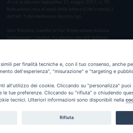
di cui al decreto legislativo 15 maggio 2017, n. 70.
Indicazione resa ai sensi della lettera f) del comma 2
dell'art. 5 del medesimo decreto Lgs.
Vita Trentina, tramite la Fisc (Federazione Italiana
Settimanali Cattolici), ha aderito allo IAP (Istituto
dell'Autodisciplina Pubblicitaria) accettando il Codice di
Autodisciplina della Comunicazione Commerciale
imili per finalità tecniche e, con il tuo consenso, anche per 
Privacy Policy
Cookie Policy
amento dell'esperienza", "misurazione" e "targeting e pubbli
i all'utilizzo dei cookie. Cliccando su "personalizza" puoi
 Trentina Editrice
re le tue preferenze. Cliccando su "rifiuta" o chiudendo que
okie tecnici. Ulteriori informazioni sono disponibili nella
coo
Rifiuta