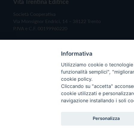
Vita Trentina Editrice
Società Cooperativa
Via Monsignor Endrici, 14 – 38122 Trento
P.IVA e C.F. 00199960220
Informativa
Utilizziamo cookie o tecnologie s
funzionalità semplici", "miglior
cookie policy.
Cliccando su "accetta" acconsent
Copyright © 2019 - Tutti i diritti riservati - Vita
cookie utilizzati e personalizza
navigazione installando i soli co
Privacy Policy
Personalizza