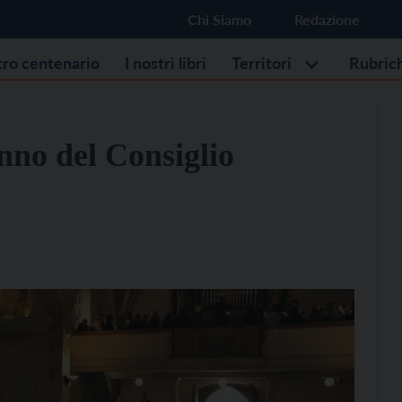
Chi Siamo
Redazione
stro centenario
I nostri libri
Territori
Rubric
anno del Consiglio