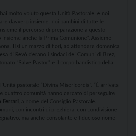
hai molto voluto questa Unità Pastorale, e noi
e davvero insieme: noi bambini di tutte le
 insieme il percorso di preparazione a questo
o insieme anche la Prima Comunione”. Assieme
ons. Tisi un mazzo di fiori, ad attendere domenica
hiesa di Revò c’erano i sindaci dei Comuni di Brez,
tonato “Salve Pastor” e il corpo bandistico della
l’Unità pastorale “Divina Misericordia”. “È arrivata
 le quattro comunità hanno cercato di perseguire
 Ferrari
, a nome del Consiglio Pastorale.
omuni, con incontri di preghiera, con condivisione
pegnativo, ma anche consolante e fiducioso nome