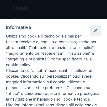
Contatti
Chi Siamo
Informativa
Redazione
Scrivici
Utilizziamo cookie o tecnologie simili per
finalità tecniche e, con il tuo consenso, anche per
altre finalità ("interazioni e funzionalità semplici",
"miglioramento dell'esperienza", "misurazione" e
"targeting e pubblicità") come specificato nella
cookie policy.
Copyright © 2019 - Tutti i diritti riservati - Vit
Cliccando su "accetta" acconsenti all'utilizzo dei
Trentina Editrice
cookie. Cliccando su "personalizza" puoi avere
maggiori informazioni sui cookie utilizzati e
Privacy Policy
personalizzare le tue preferenze. Cliccando su
Torna all'inizi
"rifiuta" o chiudendo questa informativa proseguirai
la navigazione installando i soli cookie tecnici.
Ulteriori informazioni sono disponibili nella
cookie
Preferenze Cookie