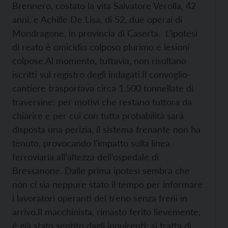
Brennero, costato la vita Salvatore Verolla, 42
anni, e Achille De Lisa, di 52, due operai di
Mondragone, in provincia di Caserta. L’ipotesi
di reato è omicidio colposo plurimo e lesioni
colpose.
Al momento, tuttavia, non risultano
iscritti sul registro degli indagati.
Il convoglio-
cantiere trasportava circa 1.500 tonnellate di
traversine: per motivi che restano tuttora da
chiarire e per cui con tutta probabilità sarà
disposta una perizia, il sistema frenante non ha
tenuto, provocando l’impatto sulla linea
ferroviaria all’altezza dell’ospedale di
Bressanone. Dalle prima ipotesi sembra che
non ci sia neppure stato il tempo per informare
i lavoratori operanti del treno senza freni in
arrivo.
Il macchinista, rimasto ferito lievemente,
é già stato sentito dagli inquirenti: si tratta di