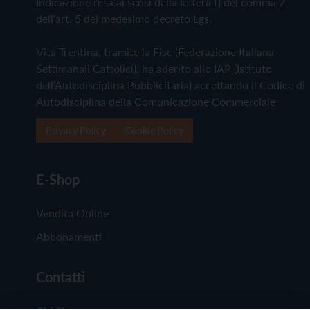
Indicazione resa ai sensi della lettera f) del comma 2
dell'art. 5 del medesimo decreto Lgs.
Vita Trentina, tramite la Fisc (Federazione Italiana
Settimanali Cattolici), ha aderito allo IAP (Istituto
dell'Autodisciplina Pubblicitaria) accettando il Codice di
Autodisciplina della Comunicazione Commerciale
Privacy Policy
Cookie Policy
E-Shop
Vendita Online
Abbonamenti
Contatti