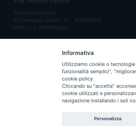
Società Cooperativa
Via Monsignor Endrici, 14 – 38122 Trento
P.IVA e C.F. 00199960220
Informativa
Utilizziamo cookie o tecnologie s
funzionalità semplici", "miglior
cookie policy.
Cliccando su "accetta" acconsent
Copyright © 2019 - Tutti i diritti riservati - Vita
cookie utilizzati e personalizza
navigazione installando i soli co
Privacy Policy
Personalizza