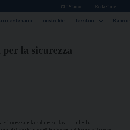
Chi Siamo
Redazione
stro centenario
I nostri libri
Territori
Rubric
 per la sicurezza
a sicurezza e la salute sul lavoro, che ha