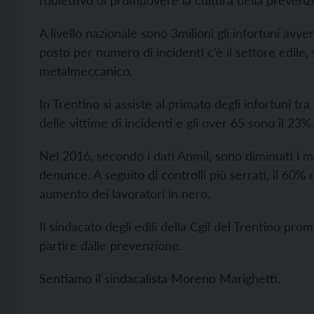
l’obiettivo di promuovere la cultura della prevenzio
A livello nazionale sono 3milioni gli infortuni avve
posto per numero di incidenti c’è il settore edile, 
metalmeccanico.
In Trentino si assiste al primato degli infortuni tra
delle vittime di incidenti e gli over 65 sono il 23%.
Nel 2016, secondo i dati Anmil, sono diminuiti i m
denunce. A seguito di controlli più serrati, il 60% 
aumento dei lavoratori in nero.
Il sindacato degli edili della Cgil del Trentino pro
partire dalle prevenzione.
Sentiamo il sindacalista Moreno Marighetti.