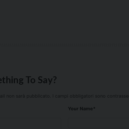
thing To Say?
mail non sarà pubblicato.
I campi obbligatori sono contrass
Your Name
*