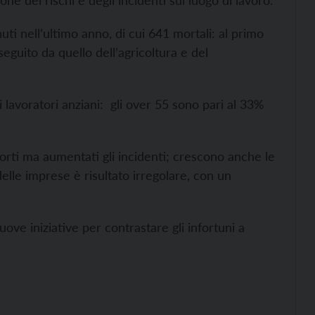
ne dei rischi e degli incidenti sul luogo di lavoro.
nuti nell’ultimo anno, di cui 641 mortali: al primo
seguito da quello dell’agricoltura e del
 i lavoratori anziani: gli over 55 sono pari al 33%
orti ma aumentati gli incidenti; crescono anche le
delle imprese è risultato irregolare, con un
muove iniziative per contrastare gli infortuni a