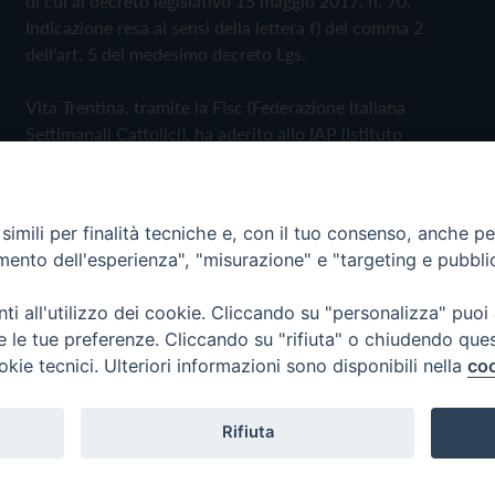
di cui al decreto legislativo 15 maggio 2017, n. 70.
Indicazione resa ai sensi della lettera f) del comma 2
dell'art. 5 del medesimo decreto Lgs.
Vita Trentina, tramite la Fisc (Federazione Italiana
Settimanali Cattolici), ha aderito allo IAP (Istituto
dell'Autodisciplina Pubblicitaria) accettando il Codice di
Autodisciplina della Comunicazione Commerciale
imili per finalità tecniche e, con il tuo consenso, anche per 
Privacy Policy
Cookie Policy
amento dell'esperienza", "misurazione" e "targeting e pubbli
i all'utilizzo dei cookie. Cliccando su "personalizza" puoi
 Trentina Editrice
re le tue preferenze. Cliccando su "rifiuta" o chiudendo que
okie tecnici. Ulteriori informazioni sono disponibili nella
coo
Rifiuta