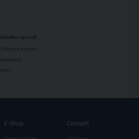
Iniziative speciali
Politica e società
Spettacoli
Sport
E-Shop
Contatti
Vendita Online
Chi Siamo