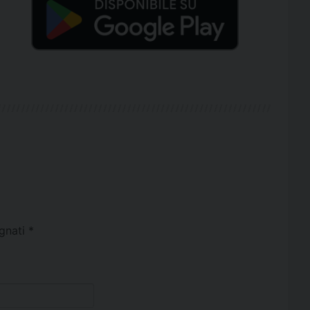
egnati
*