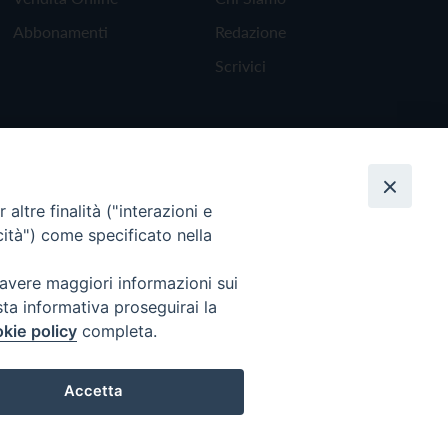
Abbonamenti
Redazione
Scrivici
altre finalità ("interazioni e
cità") come specificato nella
 avere maggiori informazioni sui
sta informativa proseguirai la
kie policy
completa.
Torna all'inizio
Accetta
Preferenze Cookie