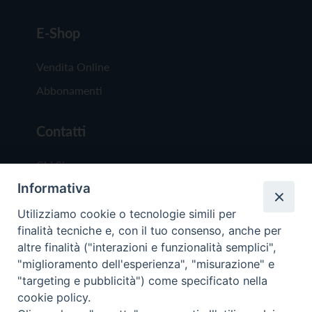
E-Shop
Vendita Online
Abbonamenti
Contatti
Chi Siamo
Informativa
Redazione
Scrivici
Utilizziamo cookie o tecnologie simili per
finalità tecniche e, con il tuo consenso, anche per
altre finalità ("interazioni e funzionalità semplici",
"miglioramento dell'esperienza", "misurazione" e
"targeting e pubblicità") come specificato nella
cookie policy.
Copyright © 2019 - Tutti i diritti riservati - Vit