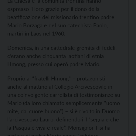
La Chiesa e la comunità trentina hanno
espresso il loro grazie per il dono della
beatificazione del missionario trentino padre
Mario Borzaga e del suo catechista Paolo,
martiri in Laos nel 1960.
Domenica, in una cattedrale gremita di fedeli,
c’erano anche cinquanta laotiani di etnia
Hmong, presso cui operò padre Mario.
Proprio ai “fratelli Hmong” – protagonisti
anche al mattino al Collegio Arcivescovile in
una coinvolgente carrellata di testimonianze su
Mario (da loro chiamato semplicemente “uomo
mite, dal cuore buono”) – si è rivolto in Duomo
l’arcivescovo Lauro, definendoli il “segnale che
la Pasqua è viva e reale”. Monsignor Tisi ha
parlato di padre Mario come “salutare