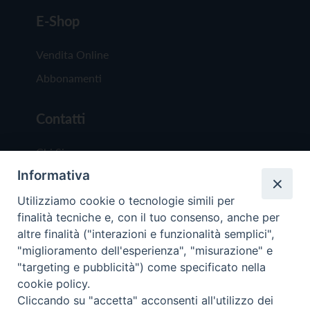
E-Shop
Vendita Online
Abbonamenti
Contatti
Chi Siamo
Informativa
Redazione
Scrivici
Utilizziamo cookie o tecnologie simili per
finalità tecniche e, con il tuo consenso, anche per
altre finalità ("interazioni e funzionalità semplici",
"miglioramento dell'esperienza", "misurazione" e
"targeting e pubblicità") come specificato nella
cookie policy.
Copyright © 2019 - Tutti i diritti riservati - Vit
Cliccando su "accetta" acconsenti all'utilizzo dei
Trentina Editrice