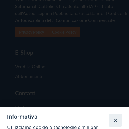
Settimanali Cattolici), ha aderito allo IAP (Istituto
dell'Autodisciplina Pubblicitaria) accettando il Codice di
Autodisciplina della Comunicazione Commerciale
Privacy Policy
Cookie Policy
E-Shop
Vendita Online
Abbonamenti
Contatti
Chi Siamo
Informativa
Redazione
Scrivici
Utilizziamo cookie o tecnologie simili per