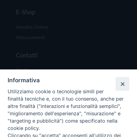
E-Shop
Vendita Online
Abbonamenti
Contatti
Chi Siamo
Informativa
Redazione
Scrivici
Utilizziamo cookie o tecnologie simili per
finalità tecniche e, con il tuo consenso, anche per
altre finalità ("interazioni e funzionalità semplici",
"miglioramento dell'esperienza", "misurazione" e
"targeting e pubblicità") come specificato nella
cookie policy.
Copyright © 2019 - Tutti i diritti riservati - Vit
Cliccando su "accetta" acconsenti all'utilizzo dei