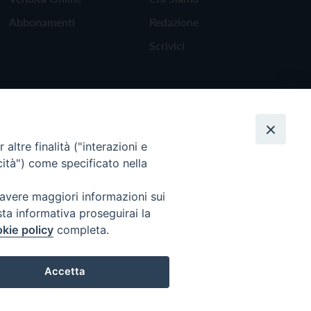
Abbonamenti
Redazione
Scrivici
altre finalità ("interazioni e
cità") come specificato nella
 avere maggiori informazioni sui
sta informativa proseguirai la
kie policy
completa.
Torna all'inizio
Accetta
Preferenze Cookie