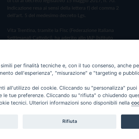
di cui al decreto legislativo 15 maggio 2017, n. 70.
Indicazione resa ai sensi della lettera f) del comma 2
dell'art. 5 del medesimo decreto Lgs.
Vita Trentina, tramite la Fisc (Federazione Italiana
Settimanali Cattolici), ha aderito allo IAP (Istituto
dell'Autodisciplina Pubblicitaria) accettando il Codice di
Autodisciplina della Comunicazione Commerciale
imili per finalità tecniche e, con il tuo consenso, anche per 
Privacy Policy
Cookie Policy
amento dell'esperienza", "misurazione" e "targeting e pubbli
i all'utilizzo dei cookie. Cliccando su "personalizza" puoi
 Trentina Editrice
re le tue preferenze. Cliccando su "rifiuta" o chiudendo que
okie tecnici. Ulteriori informazioni sono disponibili nella
coo
Rifiuta