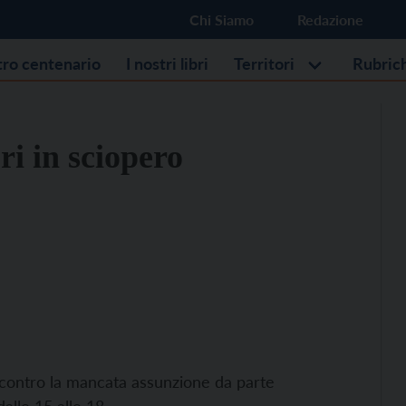
Chi Siamo
Redazione
stro centenario
I nostri libri
Territori
Rubric
ri in sciopero
 contro la mancata assunzione da parte