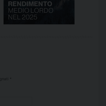
egnati
*