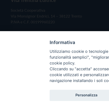
Società Cooperativa
Via Monsignor Endrici, 14 – 38122 Trento
P.IVA e C.F. 00199960220
Informativa
Utilizziamo cookie o tecnologie s
funzionalità semplici", "miglior
cookie policy.
Cliccando su "accetta" acconsent
Copyright © 2019 - Tutti i diritti riservati - Vita
cookie utilizzati e personalizza
navigazione installando i soli co
Privacy Policy
Personalizza