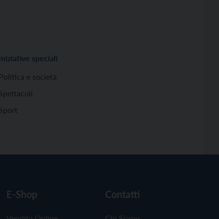
Iniziative speciali
Politica e società
Spettacoli
Sport
E-Shop
Contatti
Vendita Online
Chi Siamo