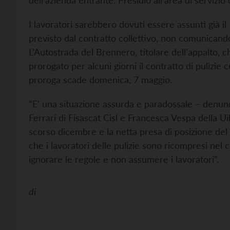
dell’azienda entrante. Presidio all’area di servizio 
I lavoratori sarebbero dovuti essere assunti già i
previsto dal contratto collettivo, non comunicando
L’Autostrada del Brennero, titolare dell’appalto, c
prorogato per alcuni giorni il contratto di pulizie 
proroga scade domenica, 7 maggio.
“E’ una situazione assurda e paradossale – denun
Ferrari di Fisascat Cisl e Francesca Vespa della Ui
scorso dicembre e la netta presa di posizione del 
che i lavoratori delle pulizie sono ricompresi nel 
ignorare le regole e non assumere i lavoratori”.
di