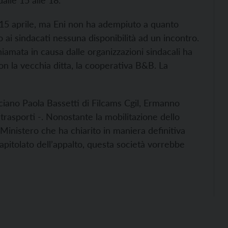
dalle 15 alle 18.
l 15 aprile, ma Eni non ha adempiuto a quanto
 ai sindacati nessuna disponibilità ad un incontro.
hiamata in causa dalle organizzazioni sindacali ha
con la vecchia ditta, la cooperativa B&B. La
ciano Paola Bassetti di Filcams Cgil, Ermanno
ltrasporti -. Nonostante la mobilitazione dello
Ministero che ha chiarito in maniera definitiva
capitolato dell’appalto, questa società vorrebbe