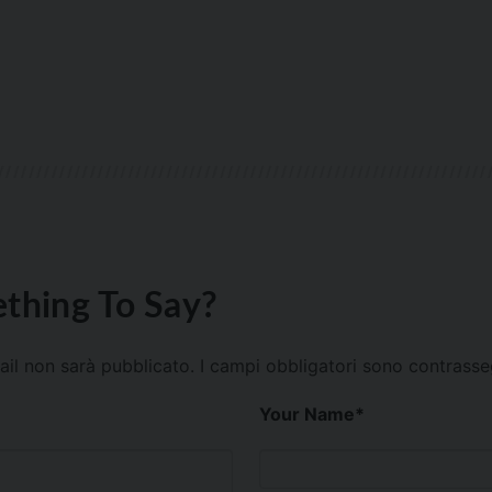
thing To Say?
mail non sarà pubblicato.
I campi obbligatori sono contrass
Your Name
*