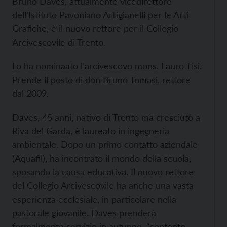
Bruno Daves, attualmente vicedirettore
dell’Istituto Pavoniano Artigianelli per le Arti
Grafiche, è il nuovo rettore per il Collegio
Arcivescovile di Trento.
Lo ha nominaato l’arcivescovo mons. Lauro Tisi.
Prende il posto di don Bruno Tomasi, rettore
dal 2009.
Daves, 45 anni, nativo di Trento ma cresciuto a
Riva del Garda, è laureato in ingegneria
ambientale. Dopo un primo contatto aziendale
(Aquafil), ha incontrato il mondo della scuola,
sposando la causa educativa. Il nuovo rettore
del Collegio Arcivescovile ha anche una vasta
esperienza ecclesiale, in particolare nella
pastorale giovanile. Daves prenderà
formalmente servizio in autunno, “contento –