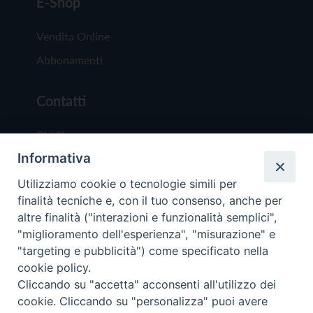
E-Shop
Vendita Online
Abbonamenti
Contatti
Chi Siamo
Informativa
Redazione
Scrivici
Utilizziamo cookie o tecnologie simili per
finalità tecniche e, con il tuo consenso, anche per
altre finalità ("interazioni e funzionalità semplici",
"miglioramento dell'esperienza", "misurazione" e
"targeting e pubblicità") come specificato nella
cookie policy.
Copyright © 2019 - Tutti i diritti riservati - Vit
Cliccando su "accetta" acconsenti all'utilizzo dei
Trentina Editrice
cookie. Cliccando su "personalizza" puoi avere