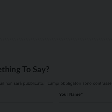
thing To Say?
mail non sarà pubblicato.
I campi obbligatori sono contrass
Your Name
*