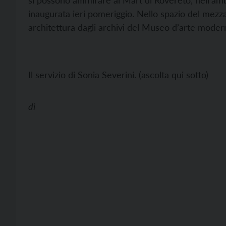
si possono ammirare al Mart di Rovereto, nell’ambi
inaugurata ieri pomeriggio. Nello spazio del mezza
architettura dagli archivi del Museo d’arte mod
Il servizio di Sonia Severini. (ascolta qui sotto)
di