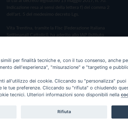
di cui al decreto legislativo 15 maggio 2017, n. 70.
Indicazione resa ai sensi della lettera f) del comma 2
dell'art. 5 del medesimo decreto Lgs.
Vita Trentina, tramite la Fisc (Federazione Italiana
Settimanali Cattolici), ha aderito allo IAP (Istituto
dell'Autodisciplina Pubblicitaria) accettando il Codice di
Autodisciplina della Comunicazione Commerciale
imili per finalità tecniche e, con il tuo consenso, anche per 
Privacy Policy
Cookie Policy
amento dell'esperienza", "misurazione" e "targeting e pubbli
i all'utilizzo dei cookie. Cliccando su "personalizza" puoi
 Trentina Editrice
re le tue preferenze. Cliccando su "rifiuta" o chiudendo que
okie tecnici. Ulteriori informazioni sono disponibili nella
coo
Rifiuta