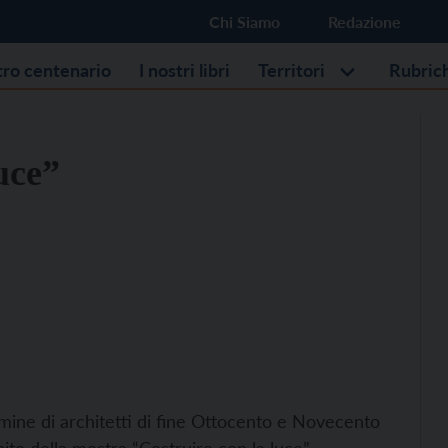
Chi Siamo
Redazione
stro centenario
I nostri libri
Territori
Rubric
uce”
umine di architetti di fine Ottocento e Novecento