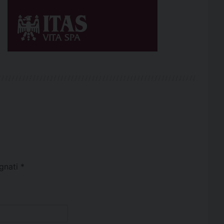
egnati
*