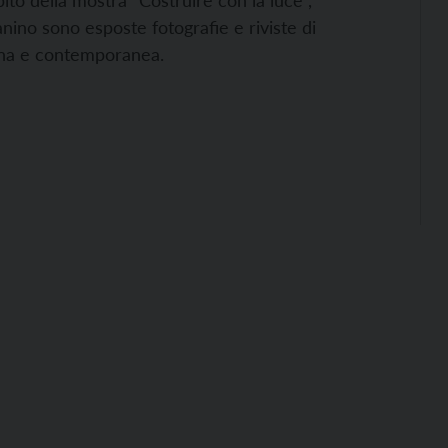
to della mostra “Costruire con la luce”,
nino sono esposte fotografie e riviste di
erna e contemporanea.