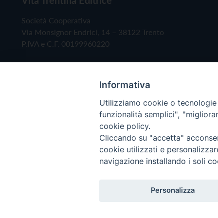
Società Cooperativa
Via Monsignor Endrici, 14 – 38122 Trento
P.IVA e C.F. 00199960220
Informativa
Utilizziamo cookie o tecnologie s
funzionalità semplici", "miglior
cookie policy.
Cliccando su "accetta" acconsent
Copyright © 2019 - Tutti i diritti riservati - Vita
cookie utilizzati e personalizza
navigazione installando i soli co
Privacy Policy
Personalizza