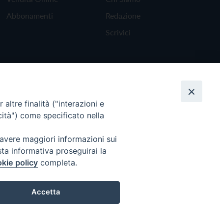
Abbonamenti
Redazione
Scrivici
altre finalità ("interazioni e
cità") come specificato nella
 avere maggiori informazioni sui
sta informativa proseguirai la
kie policy
completa.
Torna all'inizio
Accetta
Preferenze Cookie