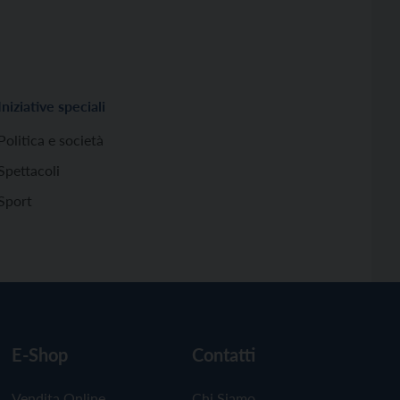
Iniziative speciali
Politica e società
Spettacoli
Sport
E-Shop
Contatti
Vendita Online
Chi Siamo