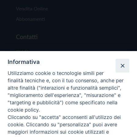
Vendita Online
Abbonamenti
Contatti
Chi Siamo
Informativa
Redazione
Scrivici
Utilizziamo cookie o tecnologie simili per
finalità tecniche e, con il tuo consenso, anche per
altre finalità ("interazioni e funzionalità semplici",
"miglioramento dell'esperienza", "misurazione" e
"targeting e pubblicità") come specificato nella
cookie policy.
Copyright © 2019 - Tutti i diritti riservati - Vit
Cliccando su "accetta" acconsenti all'utilizzo dei
Trentina Editrice
cookie. Cliccando su "personalizza" puoi avere
maggiori informazioni sui cookie utilizzati e
Privacy Policy