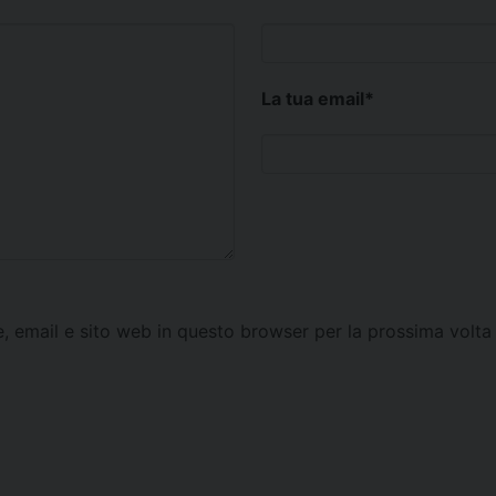
La tua email
*
e, email e sito web in questo browser per la prossima vol