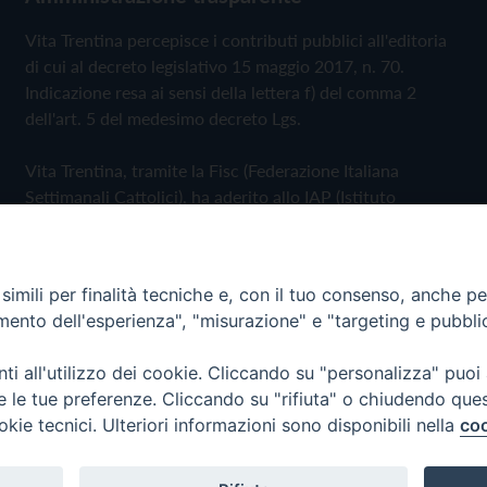
Vita Trentina percepisce i contributi pubblici all'editoria
di cui al decreto legislativo 15 maggio 2017, n. 70.
Indicazione resa ai sensi della lettera f) del comma 2
dell'art. 5 del medesimo decreto Lgs.
Vita Trentina, tramite la Fisc (Federazione Italiana
Settimanali Cattolici), ha aderito allo IAP (Istituto
dell'Autodisciplina Pubblicitaria) accettando il Codice di
Autodisciplina della Comunicazione Commerciale
imili per finalità tecniche e, con il tuo consenso, anche per 
Privacy Policy
Cookie Policy
amento dell'esperienza", "misurazione" e "targeting e pubbli
i all'utilizzo dei cookie. Cliccando su "personalizza" puoi
 Trentina Editrice
re le tue preferenze. Cliccando su "rifiuta" o chiudendo que
okie tecnici. Ulteriori informazioni sono disponibili nella
coo