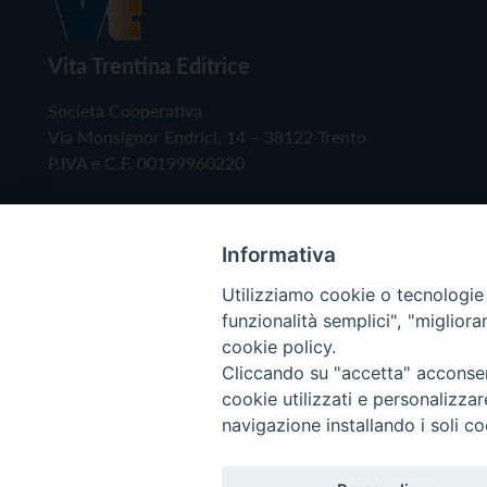
Vita Trentina Editrice
Società Cooperativa
Via Monsignor Endrici, 14 – 38122 Trento
P.IVA e C.F. 00199960220
Informativa
Utilizziamo cookie o tecnologie s
funzionalità semplici", "miglior
cookie policy.
Cliccando su "accetta" acconsent
Copyright © 2019 - Tutti i diritti riservati - Vita
cookie utilizzati e personalizza
navigazione installando i soli co
Privacy Policy