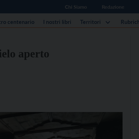
Chi Siamo
Redazione
stro centenario
I nostri libri
Territori
Rubric
ielo aperto