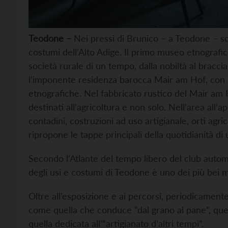
Teodone –
Nei pressi di Brunico – a Teodone – so
costumi dell’Alto Adige. Il primo museo etnografico 
società rurale di un tempo, dalla nobiltà al bracci
l’imponente residenza barocca Mair am Hof, con le
etnografiche. Nel fabbricato rustico del Mair am 
destinati all’agricoltura e non solo. Nell’area all’a
contadini, costruzioni ad uso artigianale, orti agr
ripropone le tappe principali della quotidianità d
Secondo l’Atlante del tempo libero del club auto
degli usi e costumi di Teodone è uno dei più bei m
Oltre all’esposizione e ai percorsi, periodicamente
come quella che conduce “dal grano al pane”, quell
quella dedicata all’“artigianato d’altri tempi”.