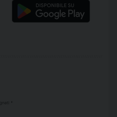
egnati
*