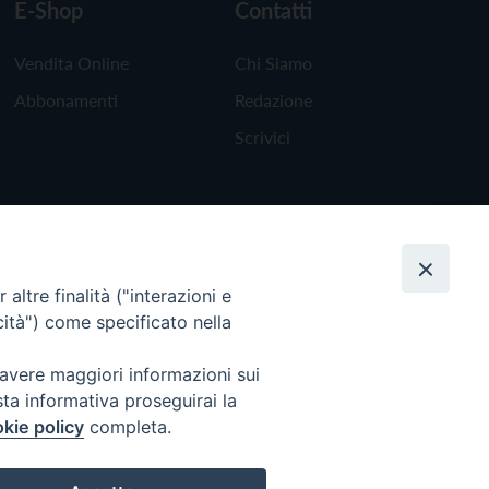
E-Shop
Contatti
Vendita Online
Chi Siamo
Abbonamenti
Redazione
Scrivici
altre finalità ("interazioni e
cità") come specificato nella
 avere maggiori informazioni sui
sta informativa proseguirai la
kie policy
completa.
Torna all'inizio