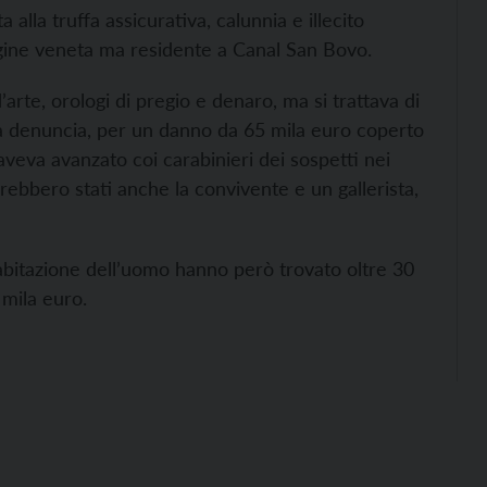
 alla truffa assicurativa, calunnia e illecito
igine veneta ma residente a Canal San Bovo.
’arte, orologi di pregio e denaro, ma si trattava di
 La denuncia, per un danno da 65 mila euro coperto
veva avanzato coi carabinieri dei sospetti nei
arebbero stati anche la convivente e un gallerista,
l’abitazione dell’uomo hanno però trovato oltre 30
5 mila euro.