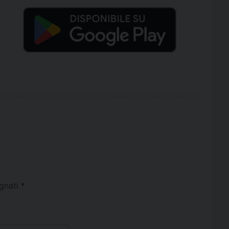
egnati
*