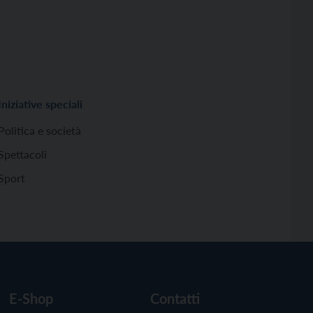
Iniziative speciali
Politica e società
Spettacoli
Sport
E-Shop
Contatti