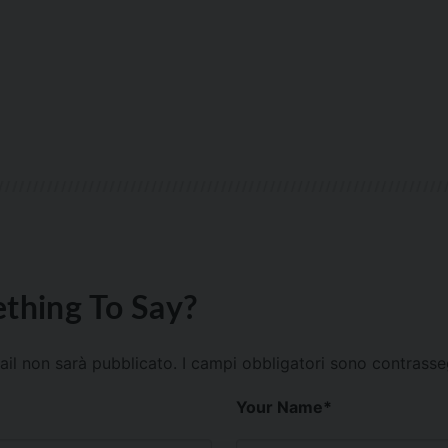
thing To Say?
mail non sarà pubblicato.
I campi obbligatori sono contrass
Your Name
*