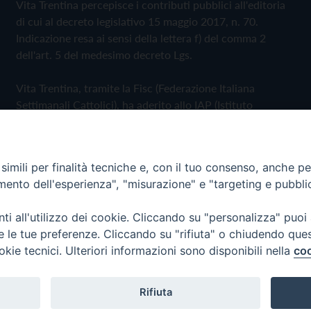
Vita Trentina percepisce i contributi pubblici all'editoria
di cui al decreto legislativo 15 maggio 2017, n. 70.
Indicazione resa ai sensi della lettera f) del comma 2
dell'art. 5 del medesimo decreto Lgs.
Vita Trentina, tramite la Fisc (Federazione Italiana
Settimanali Cattolici), ha aderito allo IAP (Istituto
dell'Autodisciplina Pubblicitaria) accettando il Codice di
Autodisciplina della Comunicazione Commerciale
imili per finalità tecniche e, con il tuo consenso, anche per 
Privacy Policy
Cookie Policy
amento dell'esperienza", "misurazione" e "targeting e pubbli
i all'utilizzo dei cookie. Cliccando su "personalizza" puoi
 Trentina Editrice
re le tue preferenze. Cliccando su "rifiuta" o chiudendo que
okie tecnici. Ulteriori informazioni sono disponibili nella
coo
Rifiuta