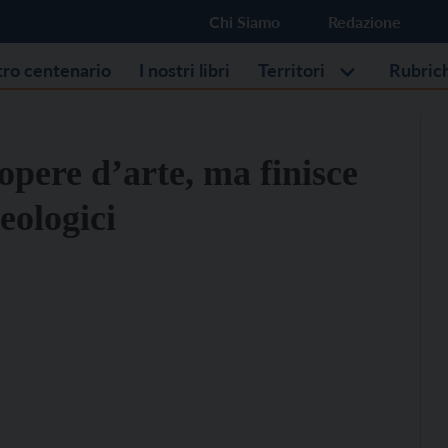
Chi Siamo
Redazione
stro centenario
I nostri libri
Territori
Rubric
 opere d’arte, ma finisce
eologici