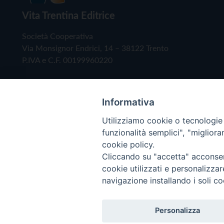
Vita Trentina Editrice
Società Cooperativa
Via Monsignor Endrici, 14 – 38122 Trento
P.IVA e C.F. 00199960220
Informativa
Utilizziamo cookie o tecnologie s
funzionalità semplici", "miglior
cookie policy.
Cliccando su "accetta" acconsent
Copyright © 2019 - Tutti i diritti riservati - Vita
cookie utilizzati e personalizza
navigazione installando i soli co
Privacy Policy
Personalizza