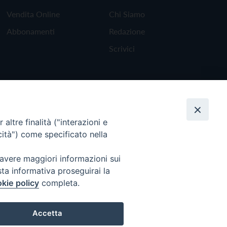
Vendita Online
Chi Siamo
Abbonamenti
Redazione
Scrivici
altre finalità ("interazioni e
cità") come specificato nella
 avere maggiori informazioni sui
sta informativa proseguirai la
kie policy
completa.
Torna all'inizio
Accetta