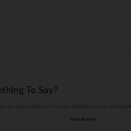
thing To Say?
mail non sarà pubblicato.
I campi obbligatori sono contrass
Your Name
*