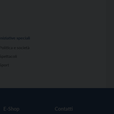
Iniziative speciali
Politica e società
Spettacoli
Sport
E-Shop
Contatti