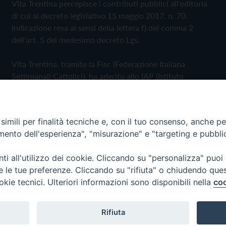
Vita Trentina percepisce i contributi pubblici all'editoria
di cui al decreto legislativo 15 maggio 2017, n. 70.
Indicazione resa ai sensi della lettera f) del comma 2
dell'art. 5 del medesimo decreto Lgs.
Vita Trentina, tramite la Fisc (Federazione Italiana
Settimanali Cattolici), ha aderito allo IAP (Istituto
dell'Autodisciplina Pubblicitaria) accettando il Codice di
Autodisciplina della Comunicazione Commerciale
imili per finalità tecniche e, con il tuo consenso, anche per 
Privacy Policy
Cookie Policy
amento dell'esperienza", "misurazione" e "targeting e pubbli
i all'utilizzo dei cookie. Cliccando su "personalizza" puoi
 Trentina Editrice
re le tue preferenze. Cliccando su "rifiuta" o chiudendo que
okie tecnici. Ulteriori informazioni sono disponibili nella
coo
Rifiuta