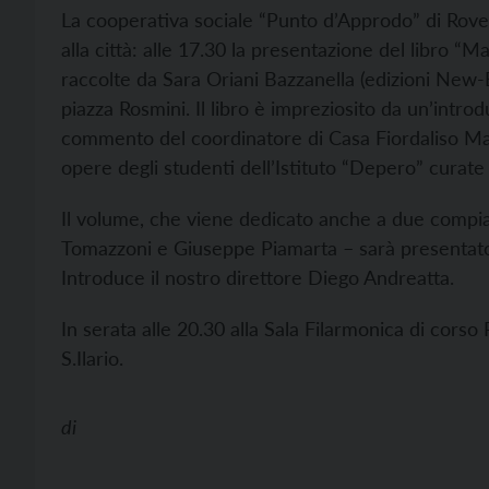
La cooperativa sociale “Punto d’Approdo” di Rove
alla città: alle 17.30 la presentazione del libro “M
raccolte da Sara Oriani Bazzanella (edizioni New
piazza Rosmini. Il libro è impreziosito da un’introd
commento del coordinatore di Casa Fiordaliso Mari
opere degli studenti dell’Istituto “Depero” curate
Il volume, che viene dedicato anche a due compian
Tomazzoni e Giuseppe Piamarta – sarà presentato 
Introduce il nostro direttore Diego Andreatta.
In serata alle 20.30 alla Sala Filarmonica di cors
S.Ilario.
di