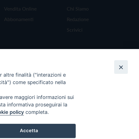
Vendita Online
Chi Siamo
Abbonamenti
Redazione
Scrivici
altre finalità ("interazioni e
cità") come specificato nella
 avere maggiori informazioni sui
sta informativa proseguirai la
kie policy
completa.
Torna all'inizio
Accetta