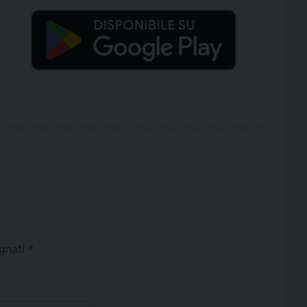
egnati
*