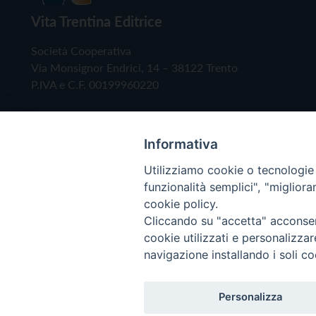
Vita Trentina Editrice
Società Cooperativa
Via Monsignor Endrici, 14 – 38122 Trento
P.IVA e C.F. 00199960220
Informativa
Utilizziamo cookie o tecnologie s
funzionalità semplici", "miglior
cookie policy.
Cliccando su "accetta" acconsent
Copyright © 2019 - Tutti i diritti riservati - Vita
cookie utilizzati e personalizza
navigazione installando i soli co
Privacy Policy
Personalizza