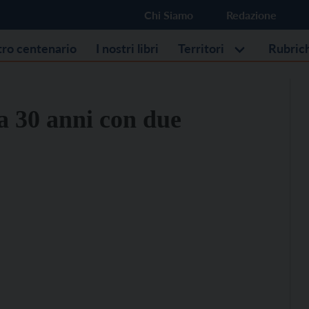
Chi Siamo
Redazione
stro centenario
I nostri libri
Territori
Rubric
a 30 anni con due