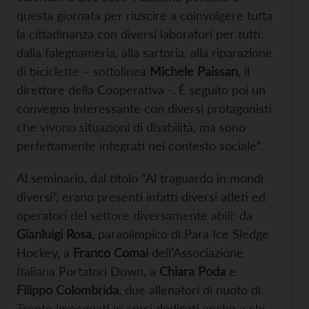
questa giornata per riuscire a coinvolgere tutta
la cittadinanza con diversi laboratori per tutti:
dalla falegnameria, alla sartoria, alla riparazione
di biciclette – sottolinea
Michele Paissan
, il
direttore della Cooperativa -. È seguito poi un
convegno interessante con diversi protagonisti
che vivono situazioni di disabilità, ma sono
perfettamente integrati nel contesto sociale”.
Al seminario, dal titolo “Al traguardo in mondi
diversi”, erano presenti infatti diversi atleti ed
operatori del settore diversamente abili: da
Gianluigi Rosa
, paraolimpico di Para Ice Sledge
Hockey, a
Franco Comai
dell’Associazione
Italiana Portatori Down, a
Chiara Poda
e
Filippo Colombrida
, due allenatori di nuoto di
Trento impegnati in corsi dedicati anche a chi