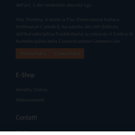
dell'art. 5 del medesimo decreto Lgs.
Vita Trentina, tramite la Fisc (Federazione Italiana
Settimanali Cattolici), ha aderito allo IAP (Istituto
dell'Autodisciplina Pubblicitaria) accettando il Codice di
Autodisciplina della Comunicazione Commerciale
Privacy Policy
Cookie Policy
E-Shop
Vendita Online
Abbonamenti
Contatti
Chi Siamo