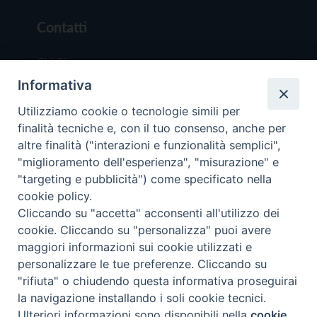
Contatti
Chi Siamo
Informativa
Redazione
Scrivici
Utilizziamo cookie o tecnologie simili per
finalità tecniche e, con il tuo consenso, anche per
altre finalità ("interazioni e funzionalità semplici",
"miglioramento dell'esperienza", "misurazione" e
"targeting e pubblicità") come specificato nella
cookie policy.
Copyright © 2019 - Tutti i diritti riservati - Vit
Cliccando su "accetta" acconsenti all'utilizzo dei
Trentina Editrice
cookie. Cliccando su "personalizza" puoi avere
maggiori informazioni sui cookie utilizzati e
Privacy Policy
personalizzare le tue preferenze. Cliccando su
Torna all'inizi
"rifiuta" o chiudendo questa informativa proseguirai
la navigazione installando i soli cookie tecnici.
Ulteriori informazioni sono disponibili nella
cookie