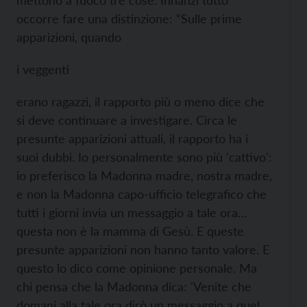
mettono a fuoco tre cose. Innanzi tutto
occorre fare una distinzione: “Sulle prime
apparizioni, quando
i veggenti
erano ragazzi, il rapporto più o meno dice che
si deve continuare a investigare. Circa le
presunte apparizioni attuali, il rapporto ha i
suoi dubbi. Io personalmente sono più 'cattivo':
io preferisco la Madonna madre, nostra madre,
e non la Madonna capo-ufficio telegrafico che
tutti i giorni invia un messaggio a tale ora…
questa non è la mamma di Gesù. E queste
presunte apparizioni non hanno tanto valore. E
questo lo dico come opinione personale. Ma
chi pensa che la Madonna dica: 'Venite che
domani alla tale ora dirò un messaggio a quel