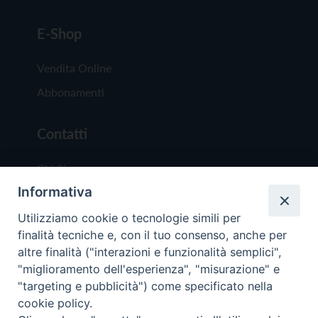
E-Shop
Vendita Online
Abbonamenti
Contatti
Chi Siamo
Informativa
Redazione
Scrivici
Utilizziamo cookie o tecnologie simili per
finalità tecniche e, con il tuo consenso, anche per
altre finalità ("interazioni e funzionalità semplici",
"miglioramento dell'esperienza", "misurazione" e
"targeting e pubblicità") come specificato nella
cookie policy.
Copyright © 2019 - Tutti i diritti riservati - Vit