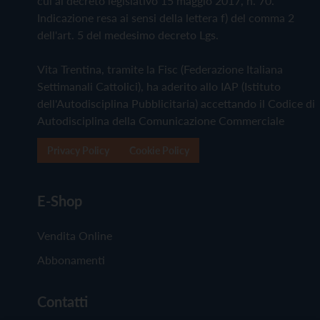
cui al decreto legislativo 15 maggio 2017, n. 70.
Indicazione resa ai sensi della lettera f) del comma 2
dell'art. 5 del medesimo decreto Lgs.
Vita Trentina, tramite la Fisc (Federazione Italiana
Settimanali Cattolici), ha aderito allo IAP (Istituto
dell'Autodisciplina Pubblicitaria) accettando il Codice di
Autodisciplina della Comunicazione Commerciale
Privacy Policy
Cookie Policy
E-Shop
Vendita Online
Abbonamenti
Contatti