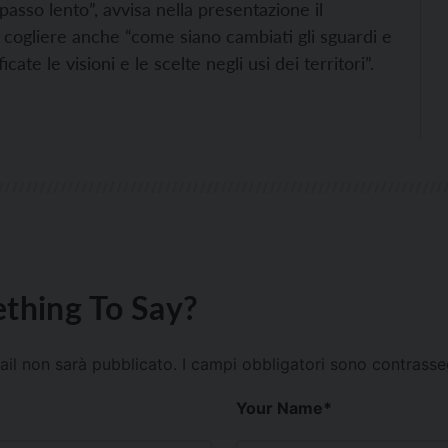
asso lento”, avvisa nella presentazione il
 cogliere anche “come siano cambiati gli sguardi e
te le visioni e le scelte negli usi dei territori”.
thing To Say?
mail non sarà pubblicato.
I campi obbligatori sono contrass
Your Name
*