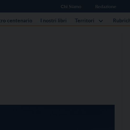
Chi Siamo
Redazione
stro centenario
I nostri libri
Territori
Rubric