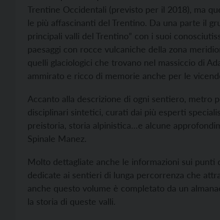
Trentine Occidentali (previsto per il 2018), ma q
le più affascinanti del Trentino. Da una parte il gr
principali valli del Trentino” con i suoi conosciuti
paesaggi con rocce vulcaniche della zona meridion
quelli glaciologici che trovano nel massiccio di A
ammirato e ricco di memorie anche per le vicende
Accanto alla descrizione di ogni sentiero, metro 
disciplinari sintetici, curati dai più esperti special
preistoria, storia alpinistica…e alcune approfondim
Spinale Manez.
Molto dettagliate anche le informazioni sui punti 
dedicate ai sentieri di lunga percorrenza che attr
anche questo volume è completato da un almana
la storia di queste valli.