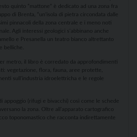
uesto quinto “mattone” è dedicato ad una zona fra
uppo di Brenta, “un’isola di pietra circondata dalle
ssimi pinnacoli della zona centrale e i meno noti
ale. Agli interessi geologici s'abbinano anche
damello e Presanella un teatro bianco altrettanto
 belliche.
per metro, il libro è corredato da approfondimenti
isti: vegetazione, flora, fauna, aree protette,
enti sull'industria idroelettricha e le regole
di appoggio (rifugi e bivacchi) così come le schede
aversano la zona. Oltre all'apparato cartografico
cco toponomastico che racconta indirettamente