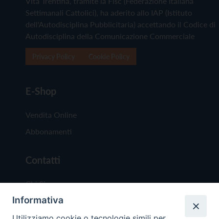
Vita Trentina, tramite la Fisc (Federazione Italiana
Settimanali Cattolici), ha aderito allo IAP (Istituto
dell'Autodisciplina Pubblicitaria) accettando il Codice di
Autodisciplina della Comunicazione Commerciale
Privacy Policy
Cookie Policy
E-Shop
Vendita Online
Abbonamenti
Contatti
Chi Siamo
Informativa
Redazione
Scrivici
Utilizziamo cookie o tecnologie simili per