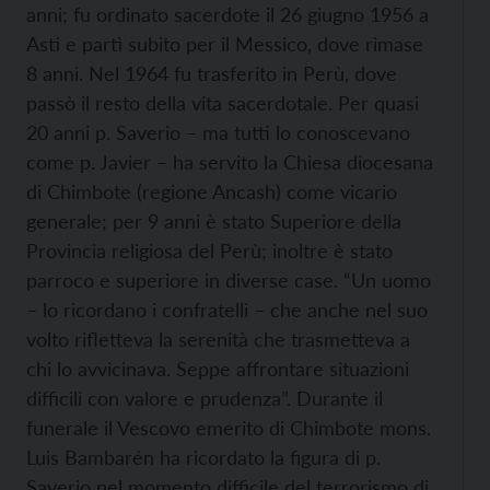
anni; fu ordinato sacerdote il 26 giugno 1956 a
Asti e partì subito per il Messico, dove rimase
8 anni. Nel 1964 fu trasferito in Perù, dove
passò il resto della vita sacerdotale. Per quasi
20 anni p. Saverio – ma tutti lo conoscevano
come p. Javier – ha servito la Chiesa diocesana
di Chimbote (regione Ancash) come vicario
generale; per 9 anni è stato Superiore della
Provincia religiosa del Perù; inoltre è stato
parroco e superiore in diverse case. “Un uomo
– lo ricordano i confratelli – che anche nel suo
volto rifletteva la serenità che trasmetteva a
chi lo avvicinava. Seppe affrontare situazioni
difficili con valore e prudenza”. Durante il
funerale il Vescovo emerito di Chimbote mons.
Luis Bambarén ha ricordato la figura di p.
Saverio nel momento difficile del terrorismo di